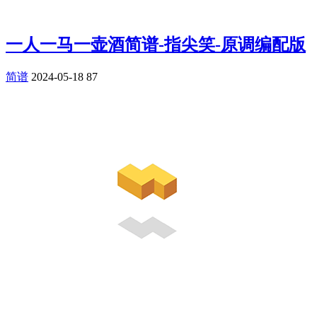
一人一马一壶酒简谱-指尖笑-原调编配版
简谱
2024-05-18
87