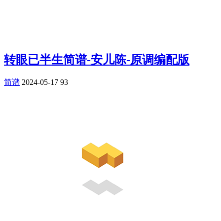
转眼已半生简谱-安儿陈-原调编配版
简谱
2024-05-17
93