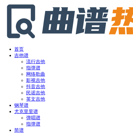
首页
吉他谱
流行吉他
指弹谱
网络歌曲
影视吉他
抖音吉他
民谣吉他
英文吉他
钢琴谱
尤克里里谱
弹唱谱
指弹谱
简谱