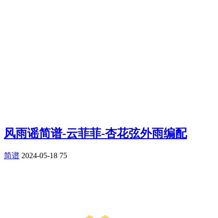
风雨谣简谱-云菲菲-杏花弦外雨编配
简谱
2024-05-18
75