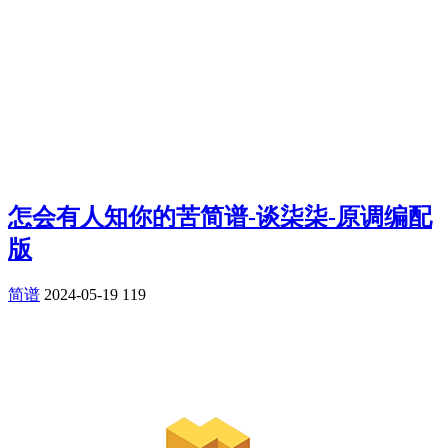
怎会有人知你的苦简谱-谈柒柒-原调编配
版
简谱
2024-05-19
119