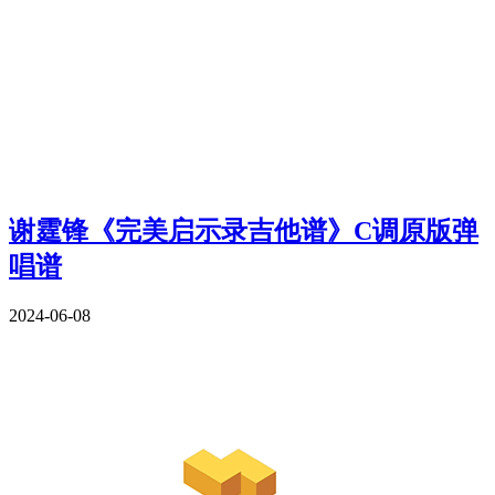
谢霆锋《完美启示录吉他谱》C调原版弹
唱谱
2024-06-08