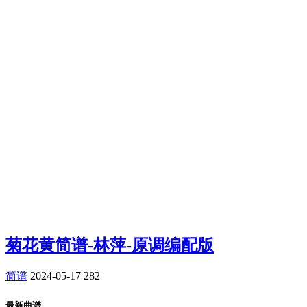
菊花黄简谱-林萍-原调编配版
简谱
2024-05-17
282
最新曲谱