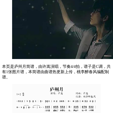
本页是庐州月简谱，由许嵩演唱，节奏4/4拍，谱子是C调，共
有1张图片谱，本简谱由曲谱热更新上传，桃李醉春风编配制
谱。