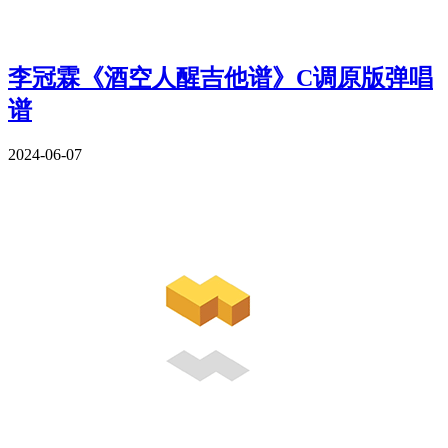
李冠霖《酒空人醒吉他谱》C调原版弹唱
谱
2024-06-07