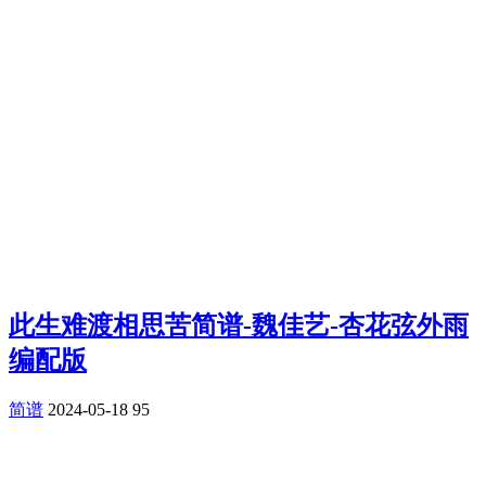
此生难渡相思苦简谱-魏佳艺-杏花弦外雨
编配版
简谱
2024-05-18
95