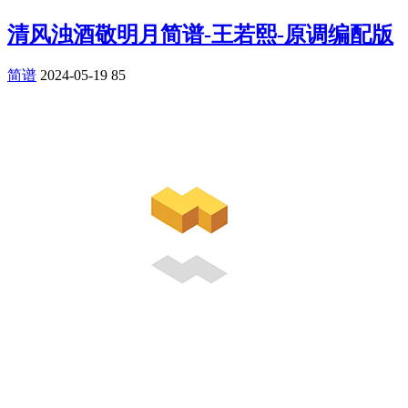
清风浊酒敬明月简谱-王若熙-原调编配版
简谱
2024-05-19
85