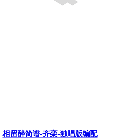
相留醉简谱-齐栾-独唱版编配