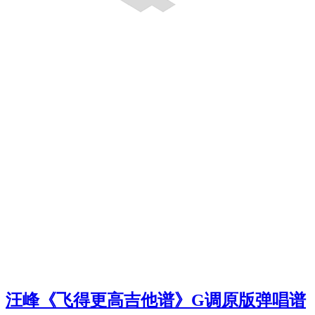
汪峰《飞得更高吉他谱》G调原版弹唱谱