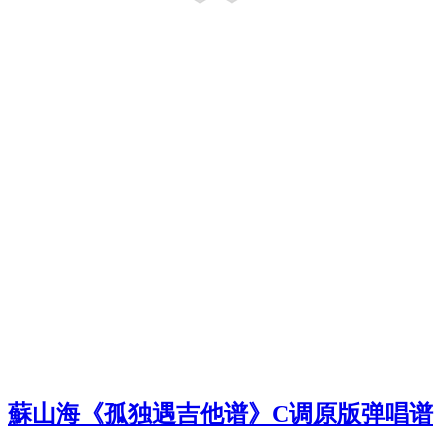
蘇山海《孤独遇吉他谱》C调原版弹唱谱