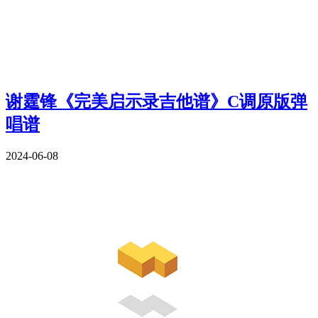
谢霆锋《完美启示录吉他谱》C调原版弹
唱谱
2024-06-08