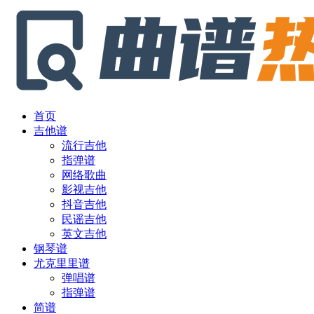
首页
吉他谱
流行吉他
指弹谱
网络歌曲
影视吉他
抖音吉他
民谣吉他
英文吉他
钢琴谱
尤克里里谱
弹唱谱
指弹谱
简谱