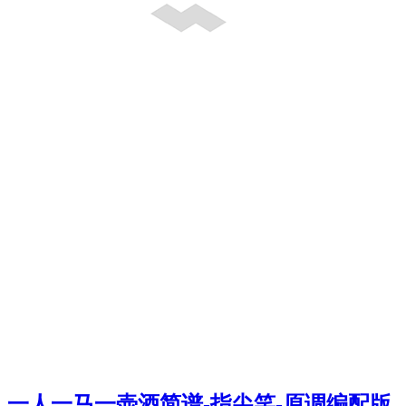
一人一马一壶酒简谱-指尖笑-原调编配版