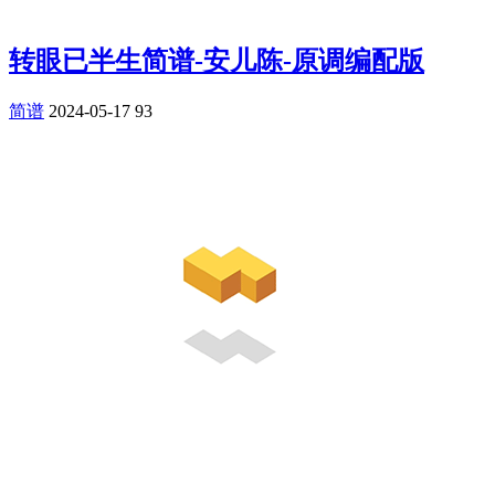
转眼已半生简谱-安儿陈-原调编配版
简谱
2024-05-17
93