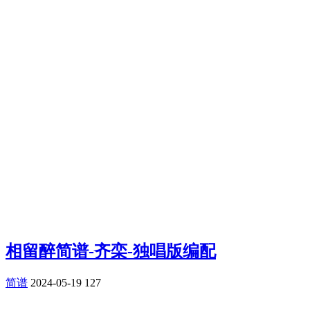
相留醉简谱-齐栾-独唱版编配
简谱
2024-05-19
127