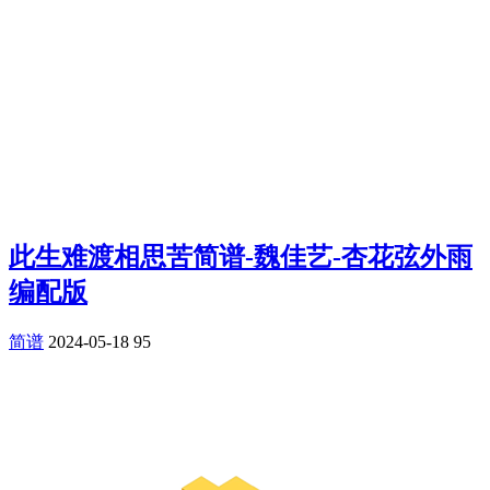
此生难渡相思苦简谱-魏佳艺-杏花弦外雨
编配版
简谱
2024-05-18
95