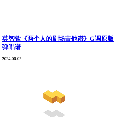
莫智钦《两个人的剧场吉他谱》G调原版
弹唱谱
2024-06-05