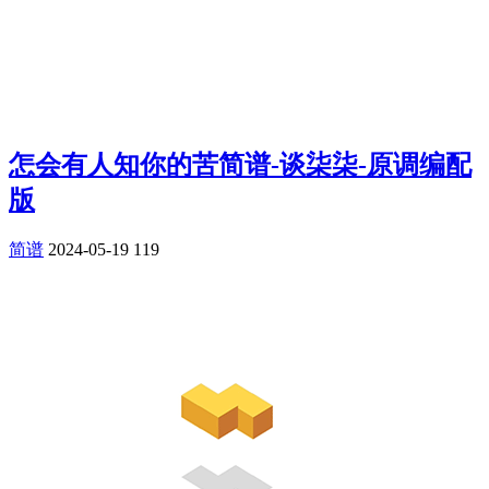
怎会有人知你的苦简谱-谈柒柒-原调编配
版
简谱
2024-05-19
119