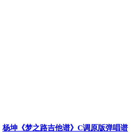
杨坤《梦之路吉他谱》C调原版弹唱谱