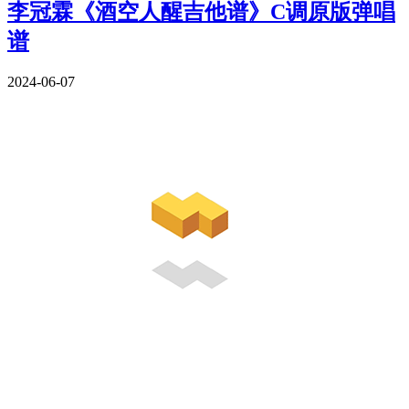
李冠霖《酒空人醒吉他谱》C调原版弹唱
谱
2024-06-07