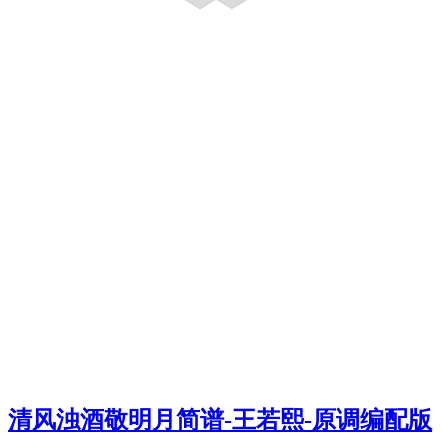
清风浊酒敬明月简谱-王若熙-原调编配版