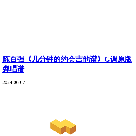
陈百强《几分钟的约会吉他谱》G调原版
弹唱谱
2024-06-07