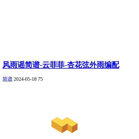
风雨谣简谱-云菲菲-杏花弦外雨编配
简谱
2024-05-18
75