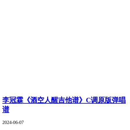
李冠霖《酒空人醒吉他谱》C调原版弹唱
谱
2024-06-07