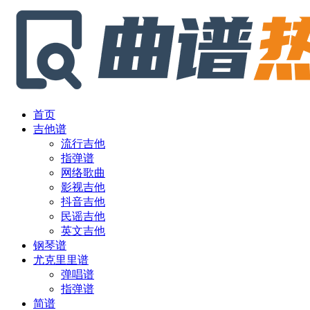
首页
吉他谱
流行吉他
指弹谱
网络歌曲
影视吉他
抖音吉他
民谣吉他
英文吉他
钢琴谱
尤克里里谱
弹唱谱
指弹谱
简谱