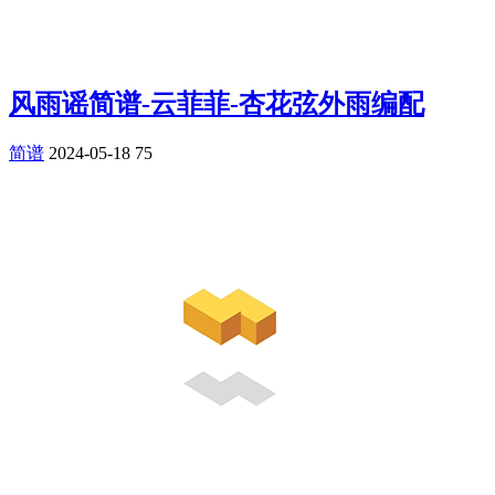
风雨谣简谱-云菲菲-杏花弦外雨编配
简谱
2024-05-18
75