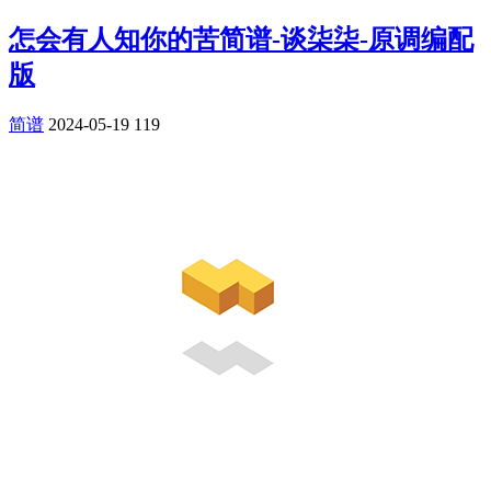
怎会有人知你的苦简谱-谈柒柒-原调编配
版
简谱
2024-05-19
119