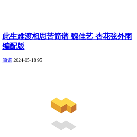
此生难渡相思苦简谱-魏佳艺-杏花弦外雨
编配版
简谱
2024-05-18
95