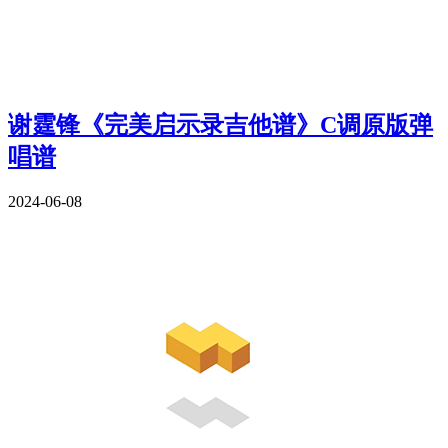
谢霆锋《完美启示录吉他谱》C调原版弹
唱谱
2024-06-08