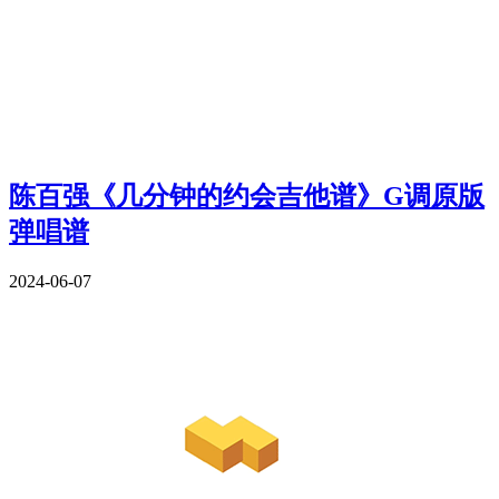
陈百强《几分钟的约会吉他谱》G调原版
弹唱谱
2024-06-07