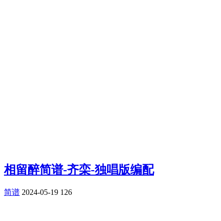
相留醉简谱-齐栾-独唱版编配
简谱
2024-05-19
126