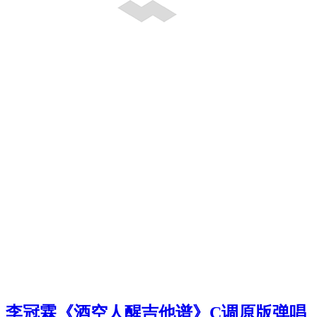
李冠霖《酒空人醒吉他谱》C调原版弹唱