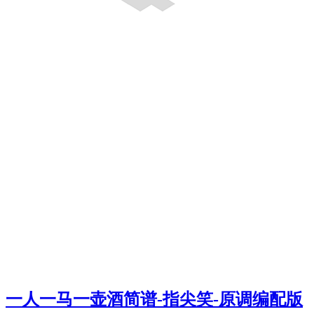
一人一马一壶酒简谱-指尖笑-原调编配版