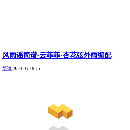
风雨谣简谱-云菲菲-杏花弦外雨编配
简谱
2024-05-18
75