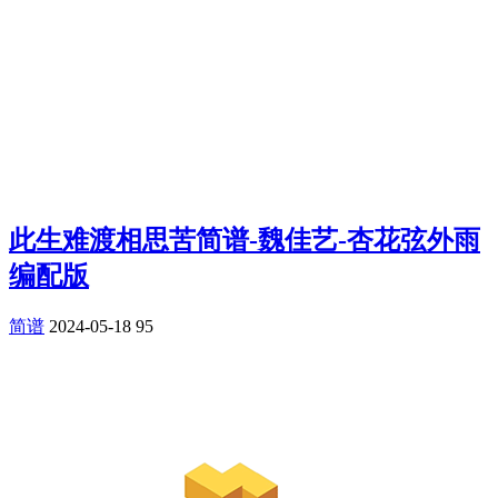
此生难渡相思苦简谱-魏佳艺-杏花弦外雨
编配版
简谱
2024-05-18
95