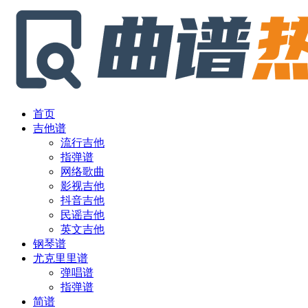
首页
吉他谱
流行吉他
指弹谱
网络歌曲
影视吉他
抖音吉他
民谣吉他
英文吉他
钢琴谱
尤克里里谱
弹唱谱
指弹谱
简谱