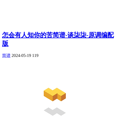
怎会有人知你的苦简谱-谈柒柒-原调编配
版
简谱
2024-05-19
119