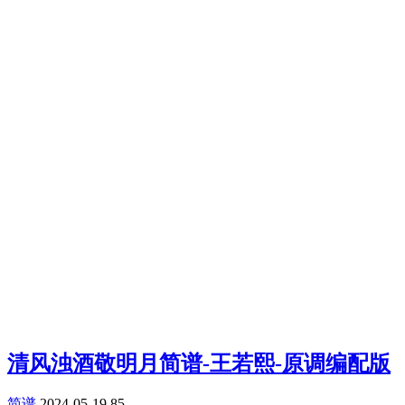
清风浊酒敬明月简谱-王若熙-原调编配版
简谱
2024-05-19
85