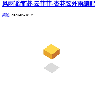
风雨谣简谱-云菲菲-杏花弦外雨编配
简谱
2024-05-18
75