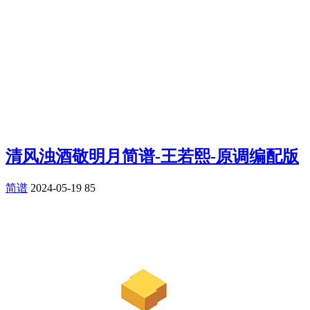
清风浊酒敬明月简谱-王若熙-原调编配版
简谱
2024-05-19
85