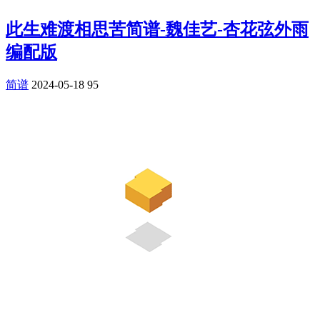
此生难渡相思苦简谱-魏佳艺-杏花弦外雨
编配版
简谱
2024-05-18
95