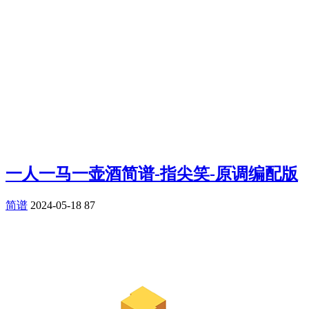
一人一马一壶酒简谱-指尖笑-原调编配版
简谱
2024-05-18
87