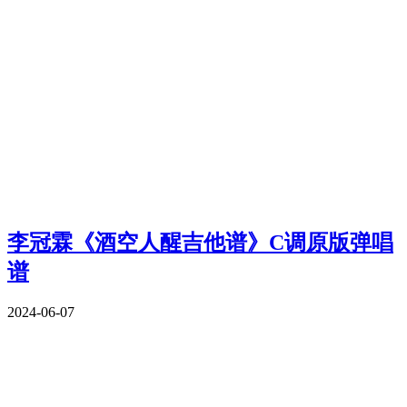
李冠霖《酒空人醒吉他谱》C调原版弹唱
谱
2024-06-07