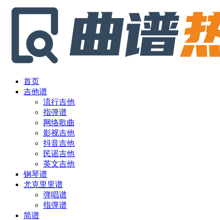
首页
吉他谱
流行吉他
指弹谱
网络歌曲
影视吉他
抖音吉他
民谣吉他
英文吉他
钢琴谱
尤克里里谱
弹唱谱
指弹谱
简谱