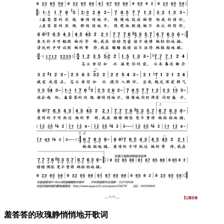
羞答答的玫瑰静悄悄地开歌词