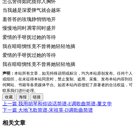
怎么舍得如此揽你入胸怀
当我越是深爱脾气就会越坏
羞答答的玫瑰静悄悄地开
慢慢地同时凋零同时盛开
爱情的手呀抚过她的等待
我在暗暗惆怅竟不曾将她轻轻地摘
爱情的手呀抚过她的等待
我在暗暗惆怅竟不曾将她轻轻地摘
声明：
本站所有文章，如无特殊说明或标注，均为本站原创发布。任何个人
或组织，在未征得本站同意时，禁止复制、盗用、采集、发布本站内容到任
何网站、书籍等各类媒体平台。如若本站内容侵犯了原著者的合法权益，可
联系我们进行处理。
收藏
海报
链接
上一篇
我用胡琴和你说话简谱-E调歌曲简谱-董文华
下一篇
大地飞歌简谱-宋祖英-D调歌曲简谱
相关文章