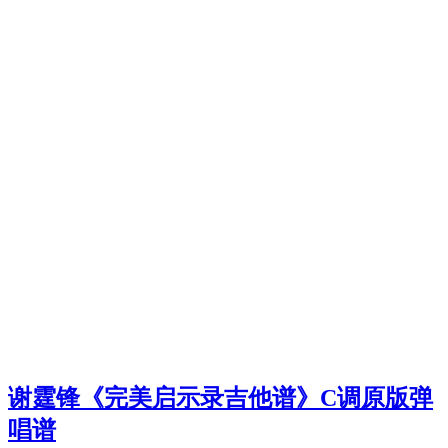
谢霆锋《完美启示录吉他谱》C调原版弹
唱谱