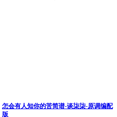
怎会有人知你的苦简谱-谈柒柒-原调编配
版