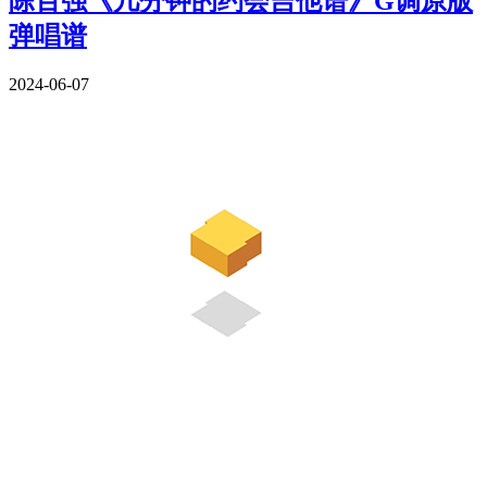
陈百强《几分钟的约会吉他谱》G调原版
弹唱谱
2024-06-07