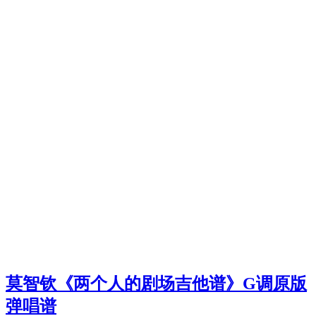
莫智钦《两个人的剧场吉他谱》G调原版
弹唱谱