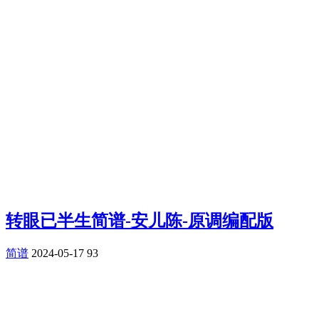
转眼已半生简谱-安儿陈-原调编配版
简谱
2024-05-17
93