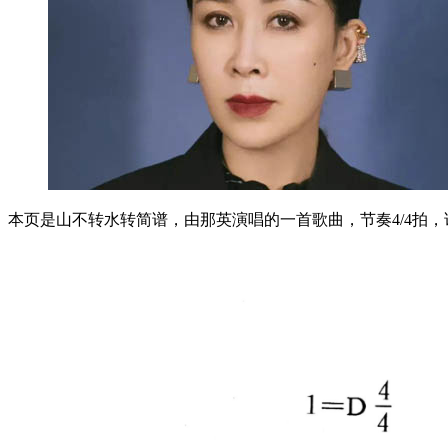
本页是山不转水转简谱，由那英演唱的一首歌曲，节奏4/4拍