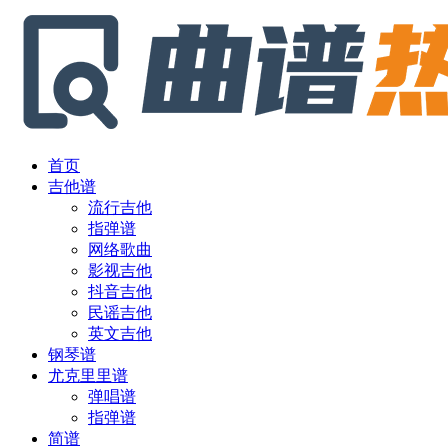
首页
吉他谱
流行吉他
指弹谱
网络歌曲
影视吉他
抖音吉他
民谣吉他
英文吉他
钢琴谱
尤克里里谱
弹唱谱
指弹谱
简谱