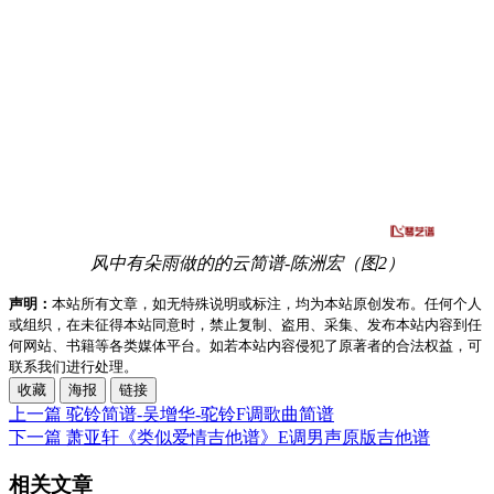
风中有朵雨做的的云简谱-陈洲宏（图2）
声明：
本站所有文章，如无特殊说明或标注，均为本站原创发布。任何个人
或组织，在未征得本站同意时，禁止复制、盗用、采集、发布本站内容到任
何网站、书籍等各类媒体平台。如若本站内容侵犯了原著者的合法权益，可
联系我们进行处理。
收藏
海报
链接
上一篇
驼铃简谱-吴增华-驼铃F调歌曲简谱
下一篇
萧亚轩《类似爱情吉他谱》E调男声原版吉他谱
相关文章