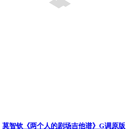
莫智钦《两个人的剧场吉他谱》G调原版