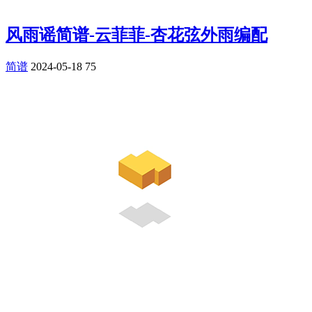
风雨谣简谱-云菲菲-杏花弦外雨编配
简谱
2024-05-18
75