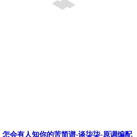
怎会有人知你的苦简谱-谈柒柒-原调编配