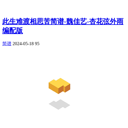
此生难渡相思苦简谱-魏佳艺-杏花弦外雨
编配版
简谱
2024-05-18
95