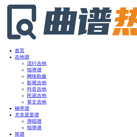
首页
吉他谱
流行吉他
指弹谱
网络歌曲
影视吉他
抖音吉他
民谣吉他
英文吉他
钢琴谱
尤克里里谱
弹唱谱
指弹谱
简谱