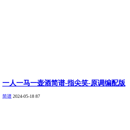
一人一马一壶酒简谱-指尖笑-原调编配版
简谱
2024-05-18
87