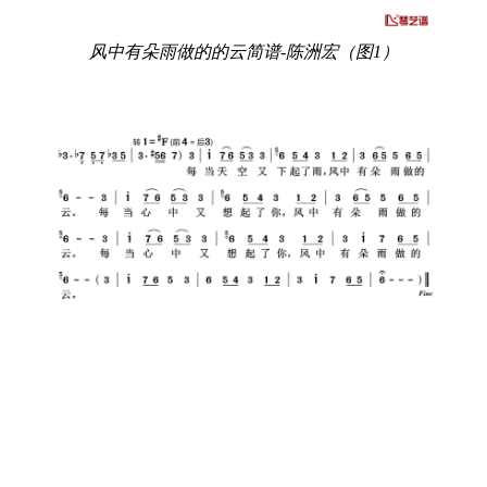
风中有朵雨做的的云简谱-陈洲宏（图1）