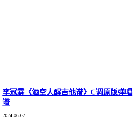
李冠霖《酒空人醒吉他谱》C调原版弹唱
谱
2024-06-07