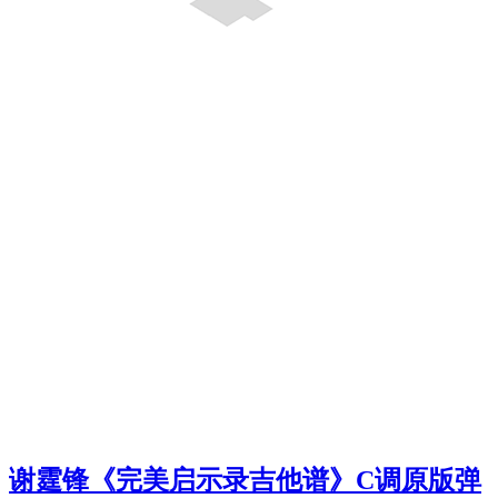
谢霆锋《完美启示录吉他谱》C调原版弹