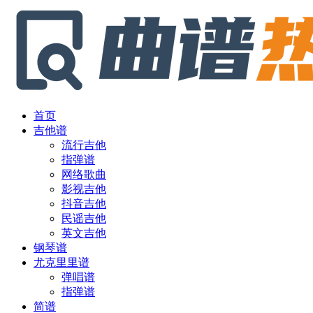
首页
吉他谱
流行吉他
指弹谱
网络歌曲
影视吉他
抖音吉他
民谣吉他
英文吉他
钢琴谱
尤克里里谱
弹唱谱
指弹谱
简谱