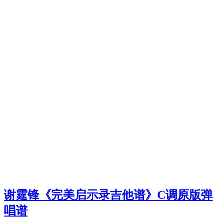
谢霆锋《完美启示录吉他谱》C调原版弹
唱谱