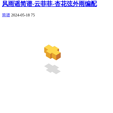
风雨谣简谱-云菲菲-杏花弦外雨编配
简谱
2024-05-18
75