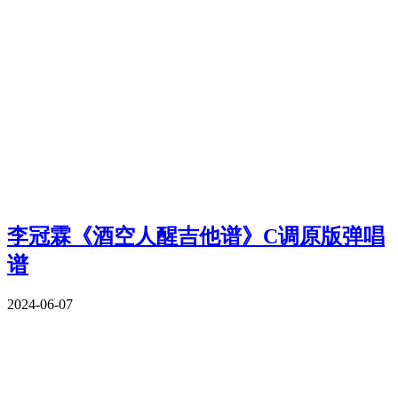
李冠霖《酒空人醒吉他谱》C调原版弹唱
谱
2024-06-07