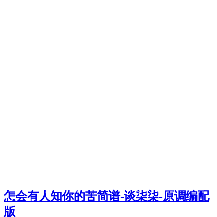
怎会有人知你的苦简谱-谈柒柒-原调编配
版