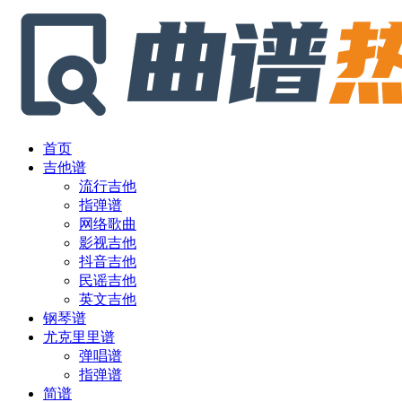
首页
吉他谱
流行吉他
指弹谱
网络歌曲
影视吉他
抖音吉他
民谣吉他
英文吉他
钢琴谱
尤克里里谱
弹唱谱
指弹谱
简谱