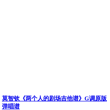
莫智钦《两个人的剧场吉他谱》G调原版
弹唱谱