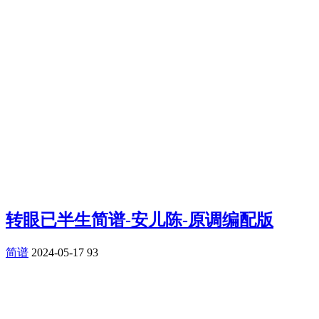
转眼已半生简谱-安儿陈-原调编配版
简谱
2024-05-17
93