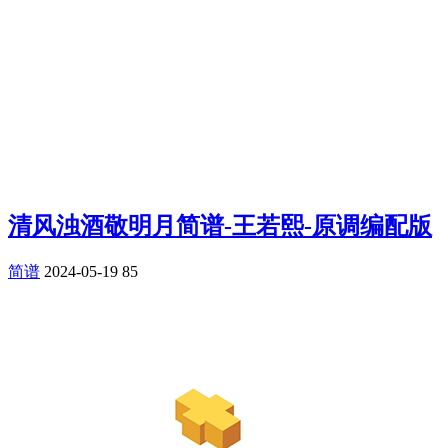
清风浊酒敬明月简谱-王若熙-原调编配版
简谱
2024-05-19
85