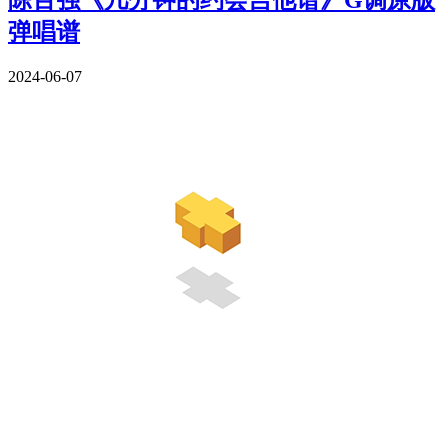
陈百强《几分钟的约会吉他谱》G调原版
弹唱谱
2024-06-07