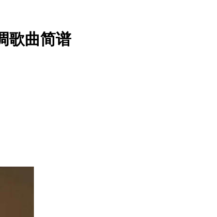
B调歌曲简谱