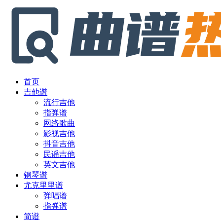
首页
吉他谱
流行吉他
指弹谱
网络歌曲
影视吉他
抖音吉他
民谣吉他
英文吉他
钢琴谱
尤克里里谱
弹唱谱
指弹谱
简谱