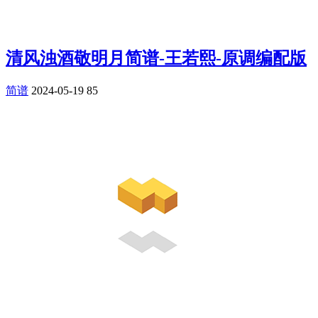
清风浊酒敬明月简谱-王若熙-原调编配版
简谱
2024-05-19
85