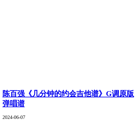
陈百强《几分钟的约会吉他谱》G调原版
弹唱谱
2024-06-07