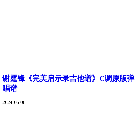
谢霆锋《完美启示录吉他谱》C调原版弹
唱谱
2024-06-08