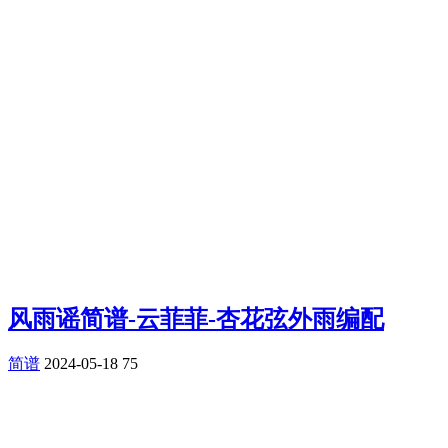
风雨谣简谱-云菲菲-杏花弦外雨编配
简谱
2024-05-18
75