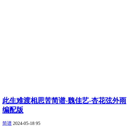
此生难渡相思苦简谱-魏佳艺-杏花弦外雨
编配版
简谱
2024-05-18
95