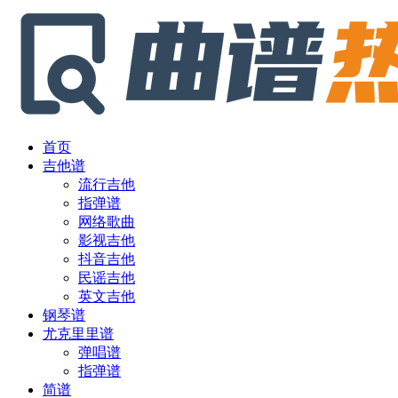
首页
吉他谱
流行吉他
指弹谱
网络歌曲
影视吉他
抖音吉他
民谣吉他
英文吉他
钢琴谱
尤克里里谱
弹唱谱
指弹谱
简谱