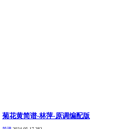
菊花黄简谱-林萍-原调编配版
简谱
2024-05-17
282