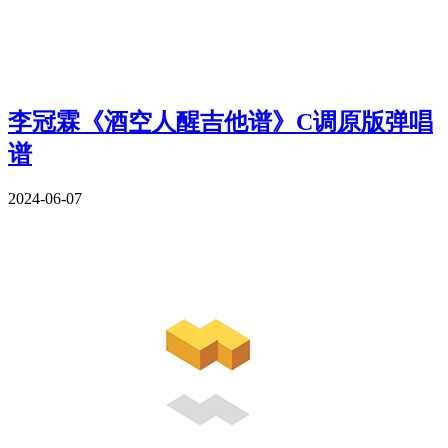
李冠霖《酒空人醒吉他谱》C调原版弹唱
谱
2024-06-07