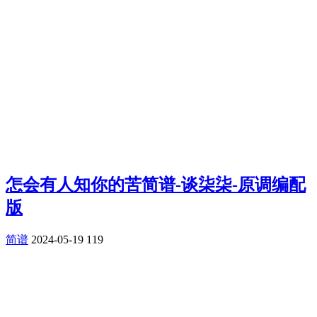
怎会有人知你的苦简谱-谈柒柒-原调编配
版
简谱
2024-05-19
119