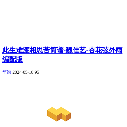
此生难渡相思苦简谱-魏佳艺-杏花弦外雨
编配版
简谱
2024-05-18
95