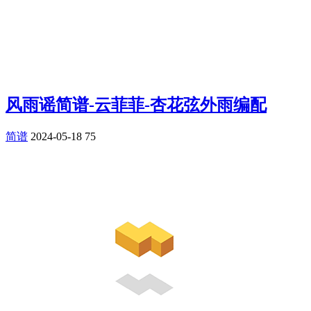
风雨谣简谱-云菲菲-杏花弦外雨编配
简谱
2024-05-18
75