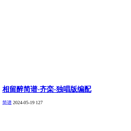
相留醉简谱-齐栾-独唱版编配
简谱
2024-05-19
127