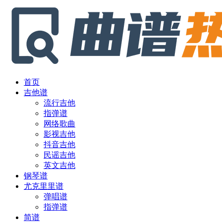
首页
吉他谱
流行吉他
指弹谱
网络歌曲
影视吉他
抖音吉他
民谣吉他
英文吉他
钢琴谱
尤克里里谱
弹唱谱
指弹谱
简谱