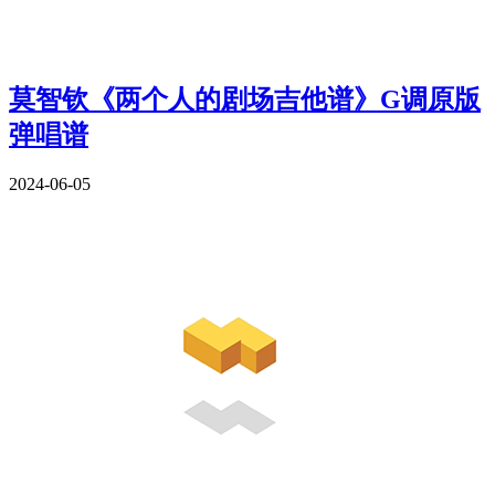
莫智钦《两个人的剧场吉他谱》G调原版
弹唱谱
2024-06-05