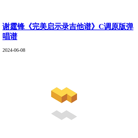
谢霆锋《完美启示录吉他谱》C调原版弹
唱谱
2024-06-08