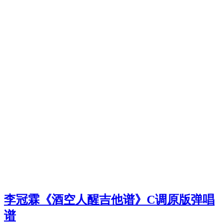
李冠霖《酒空人醒吉他谱》C调原版弹唱
谱