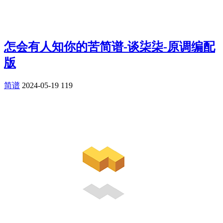
怎会有人知你的苦简谱-谈柒柒-原调编配
版
简谱
2024-05-19
119