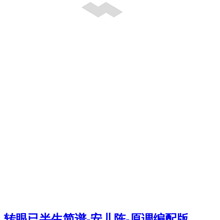
转眼已半生简谱-安儿陈-原调编配版