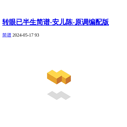
转眼已半生简谱-安儿陈-原调编配版
简谱
2024-05-17
93