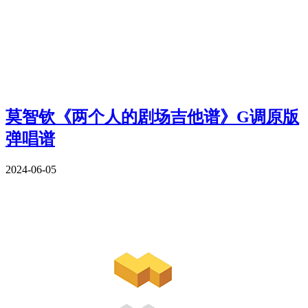
莫智钦《两个人的剧场吉他谱》G调原版
弹唱谱
2024-06-05