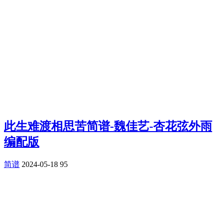
此生难渡相思苦简谱-魏佳艺-杏花弦外雨
编配版
简谱
2024-05-18
95