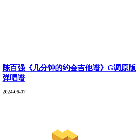
陈百强《几分钟的约会吉他谱》G调原版
弹唱谱
2024-06-07