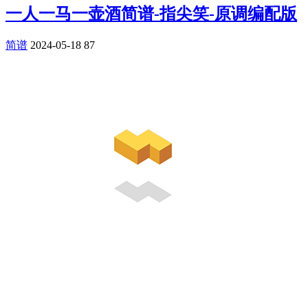
一人一马一壶酒简谱-指尖笑-原调编配版
简谱
2024-05-18
87