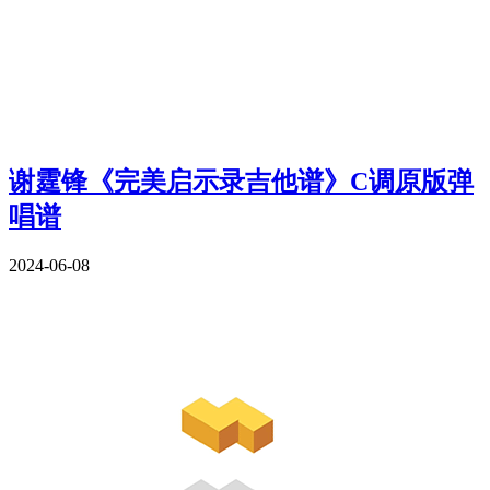
谢霆锋《完美启示录吉他谱》C调原版弹
唱谱
2024-06-08