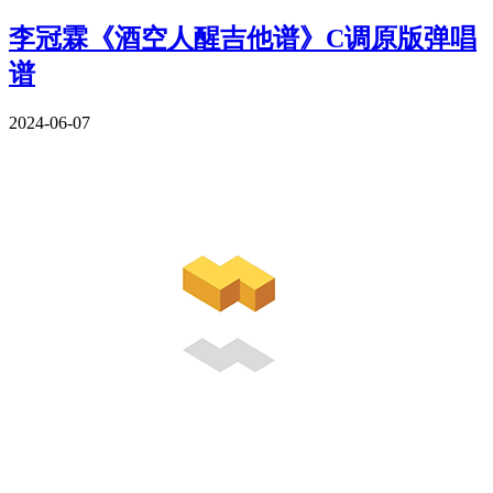
李冠霖《酒空人醒吉他谱》C调原版弹唱
谱
2024-06-07