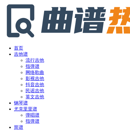
首页
吉他谱
流行吉他
指弹谱
网络歌曲
影视吉他
抖音吉他
民谣吉他
英文吉他
钢琴谱
尤克里里谱
弹唱谱
指弹谱
简谱