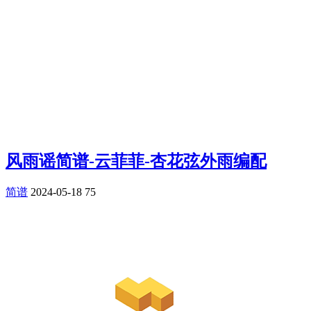
风雨谣简谱-云菲菲-杏花弦外雨编配
简谱
2024-05-18
75