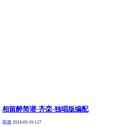
相留醉简谱-齐栾-独唱版编配
简谱
2024-05-19
127