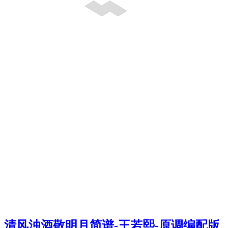
清风浊酒敬明月简谱-王若熙-原调编配版