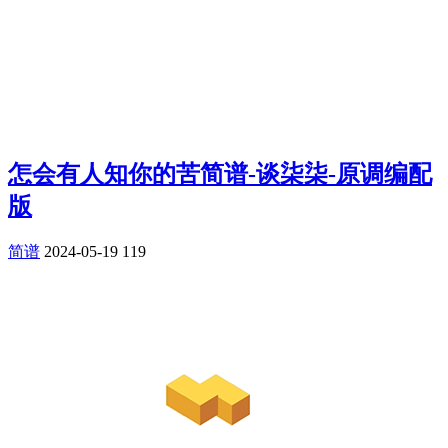
怎会有人知你的苦简谱-谈柒柒-原调编配
版
简谱
2024-05-19
119