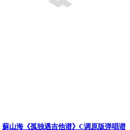
蘇山海《孤独遇吉他谱》C调原版弹唱谱