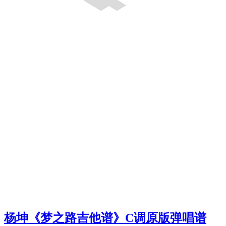
杨坤《梦之路吉他谱》C调原版弹唱谱