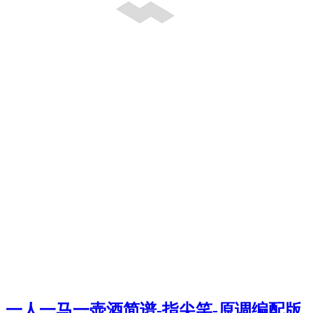
一人一马一壶酒简谱-指尖笑-原调编配版