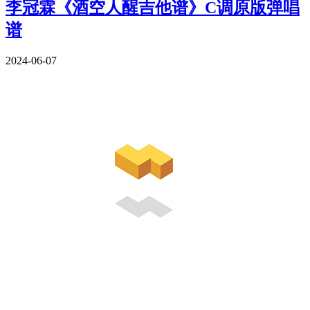
李冠霖《酒空人醒吉他谱》C调原版弹唱
谱
2024-06-07