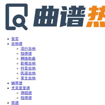
首页
吉他谱
流行吉他
指弹谱
网络歌曲
影视吉他
抖音吉他
民谣吉他
英文吉他
钢琴谱
尤克里里谱
弹唱谱
指弹谱
简谱