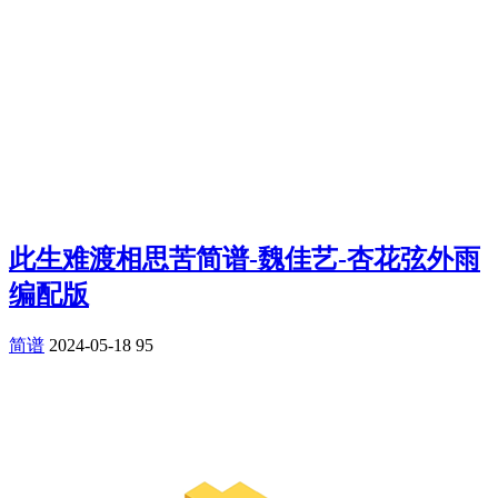
此生难渡相思苦简谱-魏佳艺-杏花弦外雨
编配版
简谱
2024-05-18
95