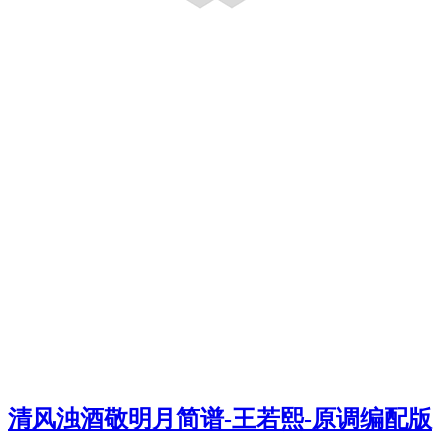
清风浊酒敬明月简谱-王若熙-原调编配版