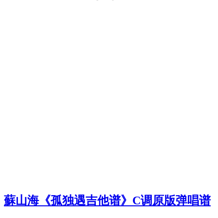
蘇山海《孤独遇吉他谱》C调原版弹唱谱