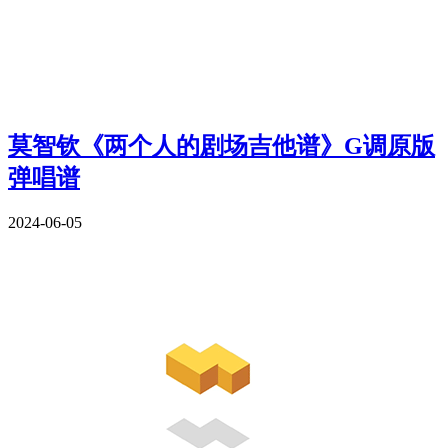
莫智钦《两个人的剧场吉他谱》G调原版
弹唱谱
2024-06-05