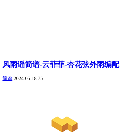
风雨谣简谱-云菲菲-杏花弦外雨编配
简谱
2024-05-18
75