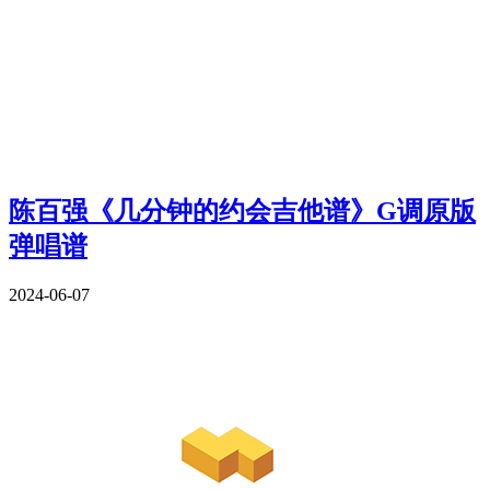
陈百强《几分钟的约会吉他谱》G调原版
弹唱谱
2024-06-07