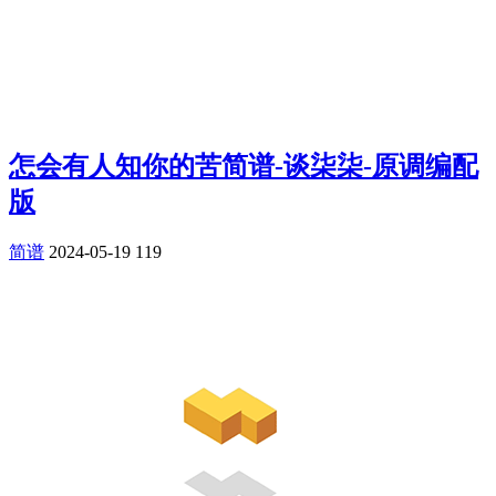
怎会有人知你的苦简谱-谈柒柒-原调编配
版
简谱
2024-05-19
119