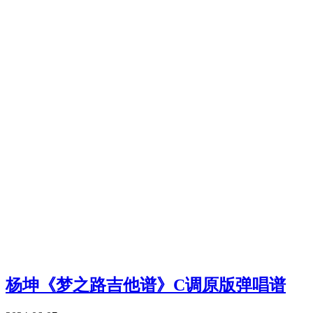
杨坤《梦之路吉他谱》C调原版弹唱谱