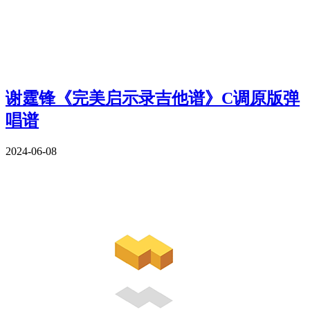
谢霆锋《完美启示录吉他谱》C调原版弹
唱谱
2024-06-08