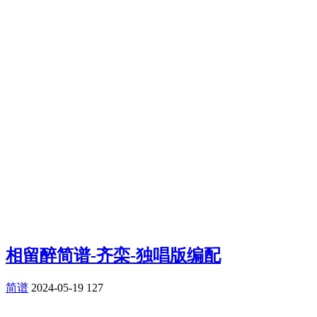
相留醉简谱-齐栾-独唱版编配
简谱
2024-05-19
127