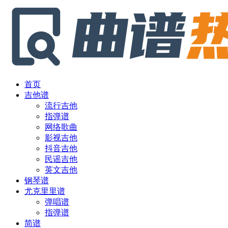
首页
吉他谱
流行吉他
指弹谱
网络歌曲
影视吉他
抖音吉他
民谣吉他
英文吉他
钢琴谱
尤克里里谱
弹唱谱
指弹谱
简谱