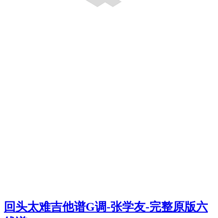
回头太难吉他谱G调-张学友-完整原版六