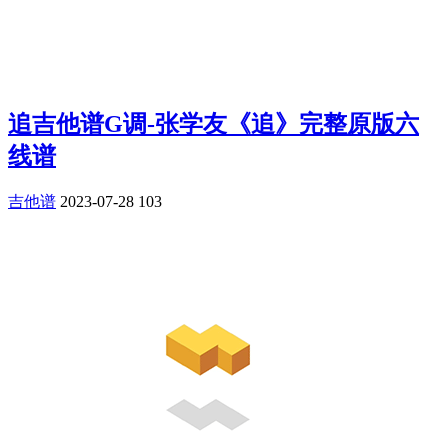
追吉他谱G调-张学友《追》完整原版六
线谱
吉他谱
2023-07-28
103