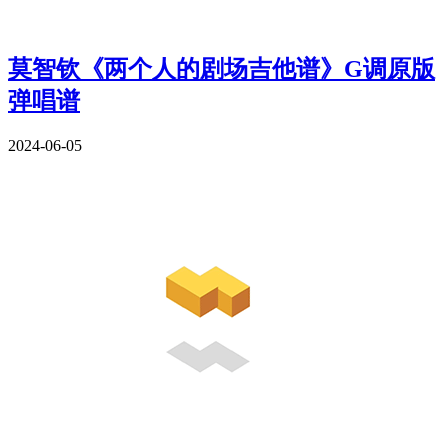
莫智钦《两个人的剧场吉他谱》G调原版
弹唱谱
2024-06-05