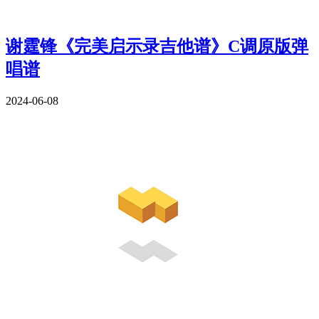
谢霆锋《完美启示录吉他谱》C调原版弹
唱谱
2024-06-08