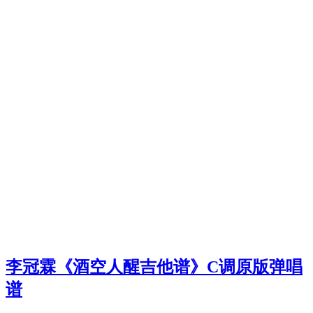
李冠霖《酒空人醒吉他谱》C调原版弹唱
谱