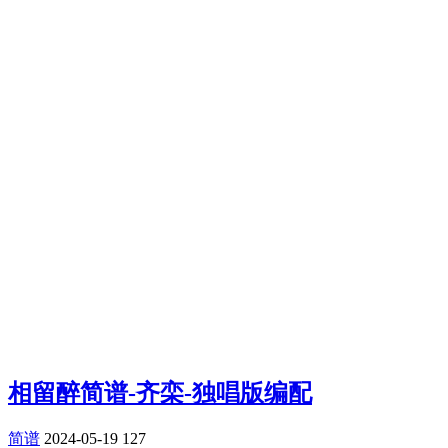
相留醉简谱-齐栾-独唱版编配
简谱
2024-05-19
127