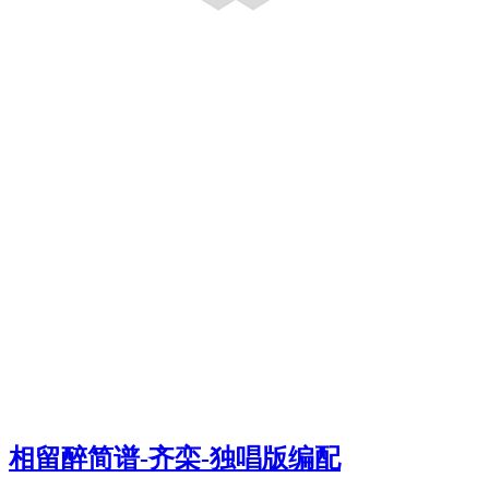
相留醉简谱-齐栾-独唱版编配