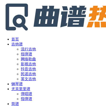
首页
吉他谱
流行吉他
指弹谱
网络歌曲
影视吉他
抖音吉他
民谣吉他
英文吉他
钢琴谱
尤克里里谱
弹唱谱
指弹谱
简谱