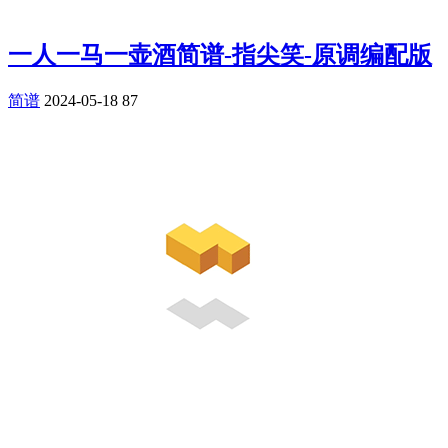
一人一马一壶酒简谱-指尖笑-原调编配版
简谱
2024-05-18
87