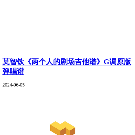
莫智钦《两个人的剧场吉他谱》G调原版
弹唱谱
2024-06-05