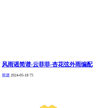
风雨谣简谱-云菲菲-杏花弦外雨编配
简谱
2024-05-18
75