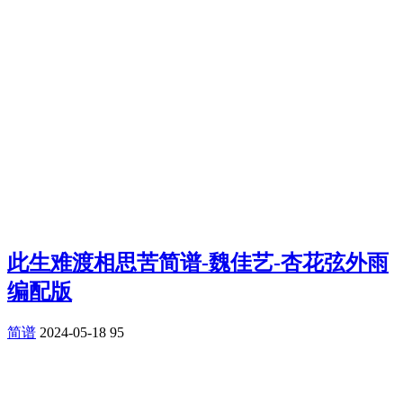
此生难渡相思苦简谱-魏佳艺-杏花弦外雨
编配版
简谱
2024-05-18
95