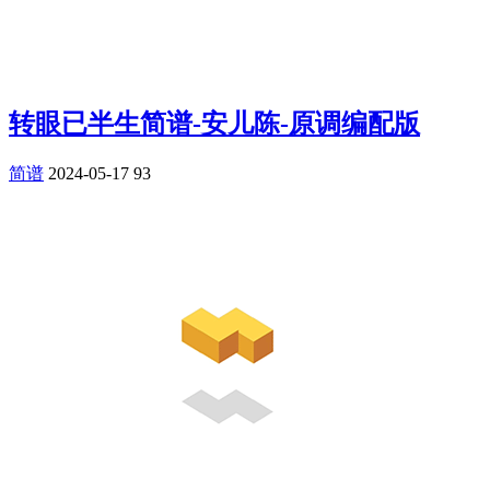
转眼已半生简谱-安儿陈-原调编配版
简谱
2024-05-17
93