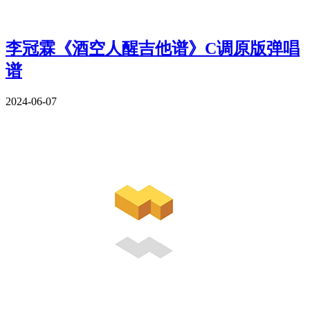
李冠霖《酒空人醒吉他谱》C调原版弹唱
谱
2024-06-07