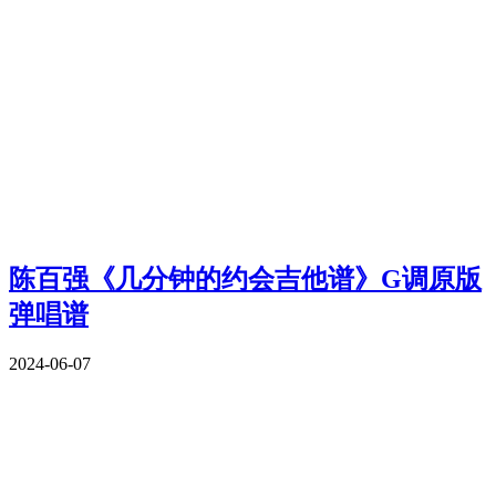
陈百强《几分钟的约会吉他谱》G调原版
弹唱谱
2024-06-07