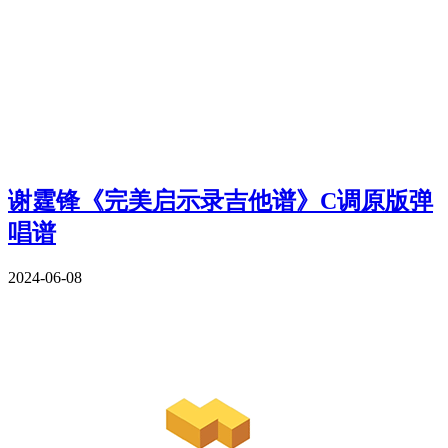
谢霆锋《完美启示录吉他谱》C调原版弹
唱谱
2024-06-08