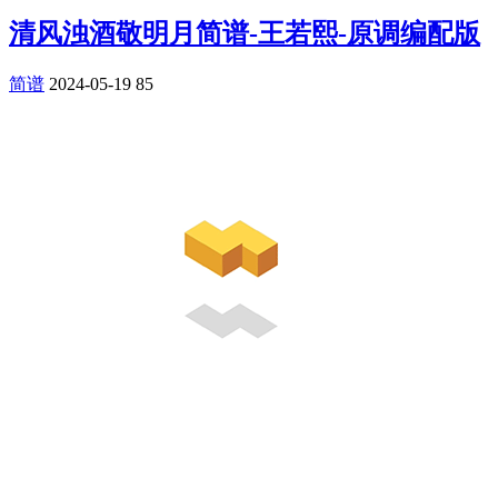
清风浊酒敬明月简谱-王若熙-原调编配版
简谱
2024-05-19
85