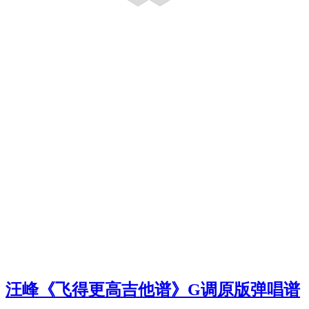
汪峰《飞得更高吉他谱》G调原版弹唱谱