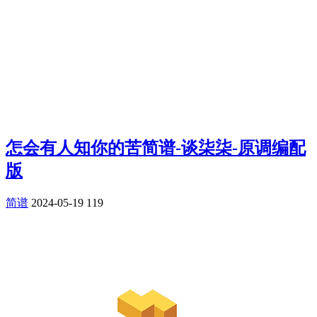
怎会有人知你的苦简谱-谈柒柒-原调编配
版
简谱
2024-05-19
119