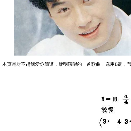
本页是对不起我爱你简谱，黎明演唱的一首歌曲，选用B调，节