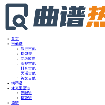
首页
吉他谱
流行吉他
指弹谱
网络歌曲
影视吉他
抖音吉他
民谣吉他
英文吉他
钢琴谱
尤克里里谱
弹唱谱
指弹谱
简谱