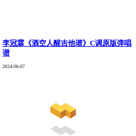
李冠霖《酒空人醒吉他谱》C调原版弹唱
谱
2024-06-07