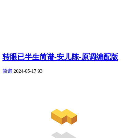
转眼已半生简谱-安儿陈-原调编配版
简谱
2024-05-17
93