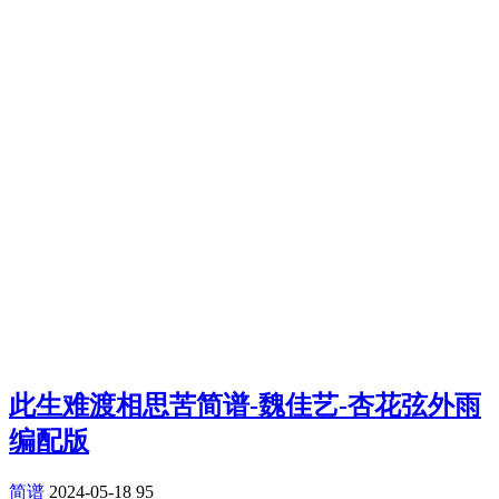
此生难渡相思苦简谱-魏佳艺-杏花弦外雨
编配版
简谱
2024-05-18
95