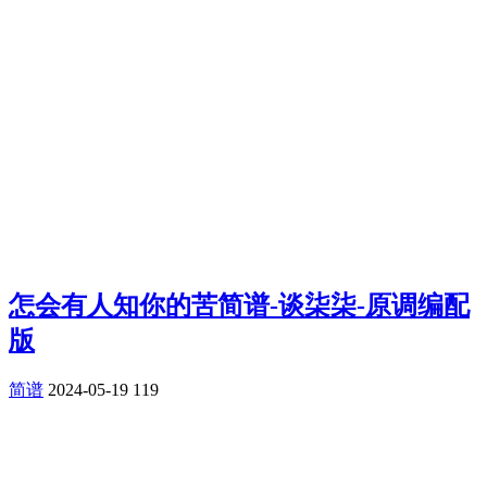
怎会有人知你的苦简谱-谈柒柒-原调编配
版
简谱
2024-05-19
119