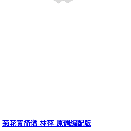
菊花黄简谱-林萍-原调编配版