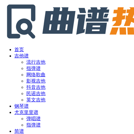
首页
吉他谱
流行吉他
指弹谱
网络歌曲
影视吉他
抖音吉他
民谣吉他
英文吉他
钢琴谱
尤克里里谱
弹唱谱
指弹谱
简谱