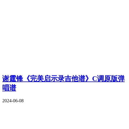
谢霆锋《完美启示录吉他谱》C调原版弹
唱谱
2024-06-08