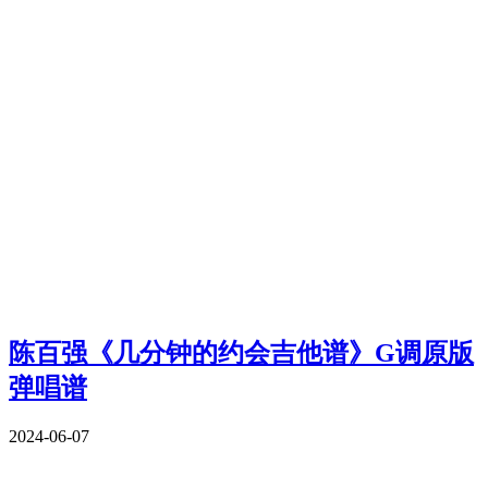
陈百强《几分钟的约会吉他谱》G调原版
弹唱谱
2024-06-07