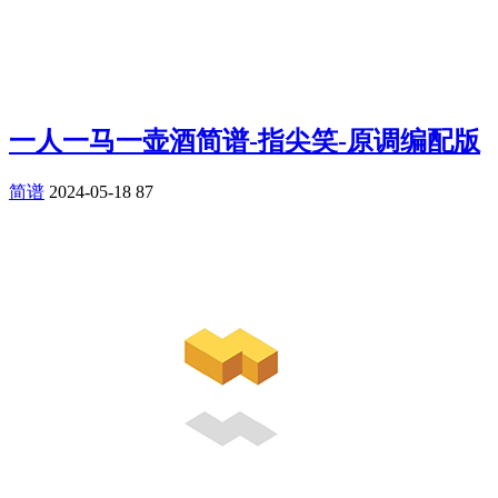
一人一马一壶酒简谱-指尖笑-原调编配版
简谱
2024-05-18
87