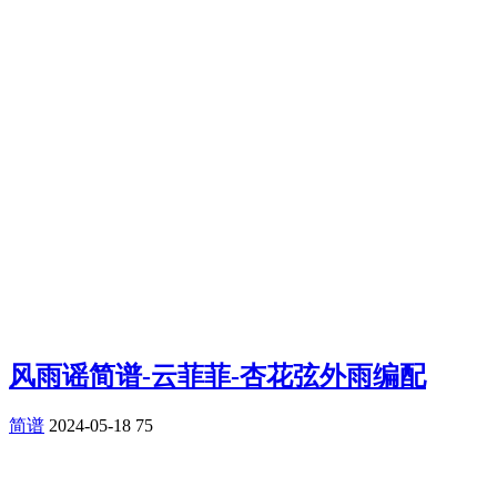
风雨谣简谱-云菲菲-杏花弦外雨编配
简谱
2024-05-18
75