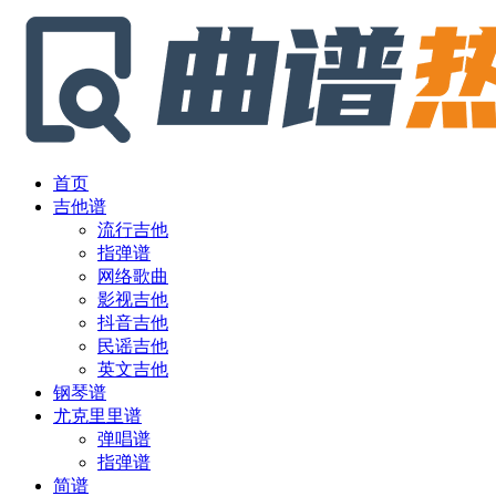
首页
吉他谱
流行吉他
指弹谱
网络歌曲
影视吉他
抖音吉他
民谣吉他
英文吉他
钢琴谱
尤克里里谱
弹唱谱
指弹谱
简谱