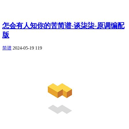
怎会有人知你的苦简谱-谈柒柒-原调编配
版
简谱
2024-05-19
119