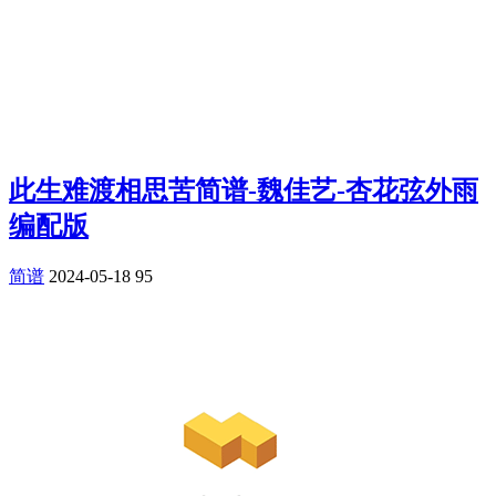
此生难渡相思苦简谱-魏佳艺-杏花弦外雨
编配版
简谱
2024-05-18
95