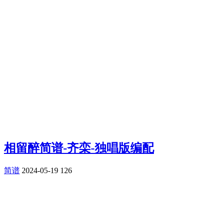
相留醉简谱-齐栾-独唱版编配
简谱
2024-05-19
126