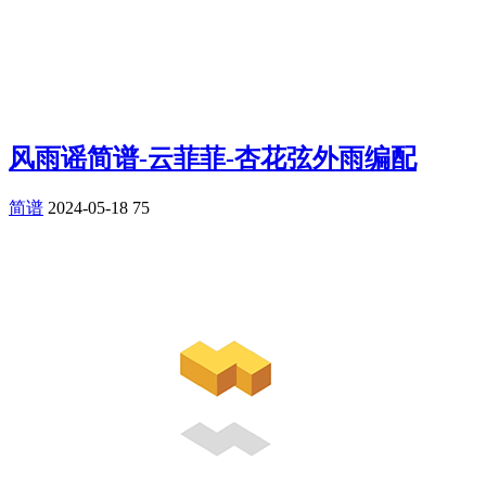
风雨谣简谱-云菲菲-杏花弦外雨编配
简谱
2024-05-18
75