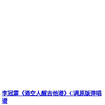
李冠霖《酒空人醒吉他谱》C调原版弹唱
谱