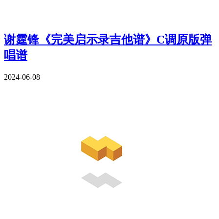
谢霆锋《完美启示录吉他谱》C调原版弹
唱谱
2024-06-08