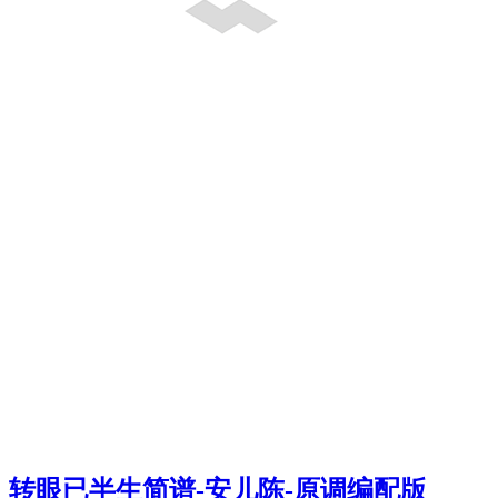
转眼已半生简谱-安儿陈-原调编配版