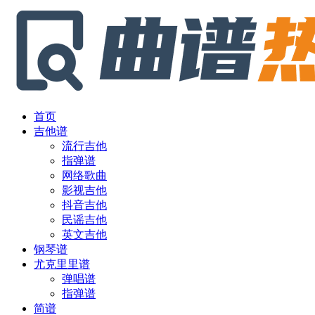
首页
吉他谱
流行吉他
指弹谱
网络歌曲
影视吉他
抖音吉他
民谣吉他
英文吉他
钢琴谱
尤克里里谱
弹唱谱
指弹谱
简谱