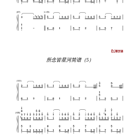
所念皆星河简谱（5）