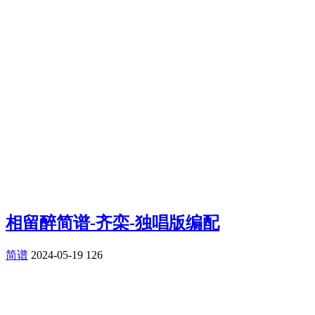
相留醉简谱-齐栾-独唱版编配
简谱
2024-05-19
126