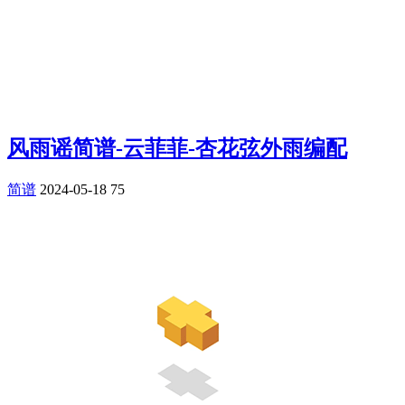
风雨谣简谱-云菲菲-杏花弦外雨编配
简谱
2024-05-18
75