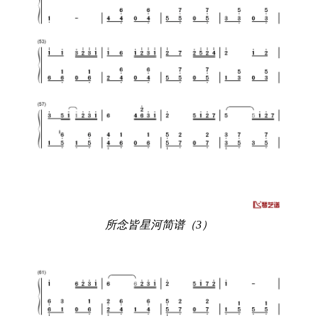
所念皆星河简谱（3）