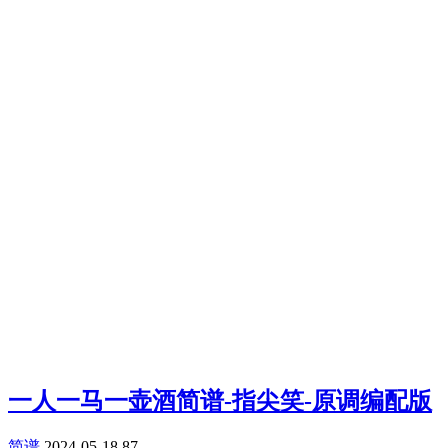
一人一马一壶酒简谱-指尖笑-原调编配版
简谱
2024-05-18
87