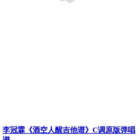
李冠霖《酒空人醒吉他谱》C调原版弹唱
谱