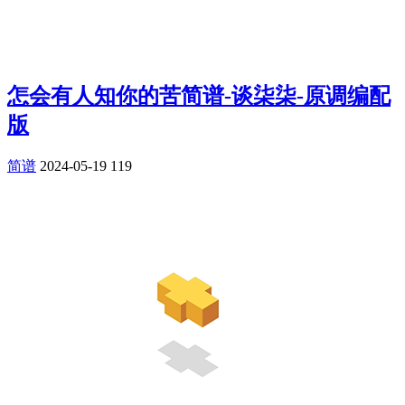
怎会有人知你的苦简谱-谈柒柒-原调编配
版
简谱
2024-05-19
119