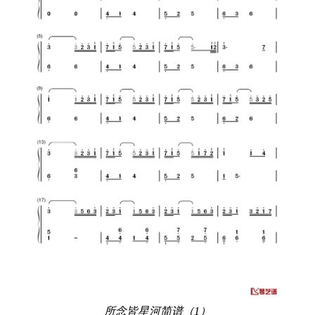
所念皆星河简谱（1）