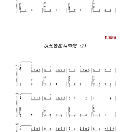
所念皆星河简谱（2）