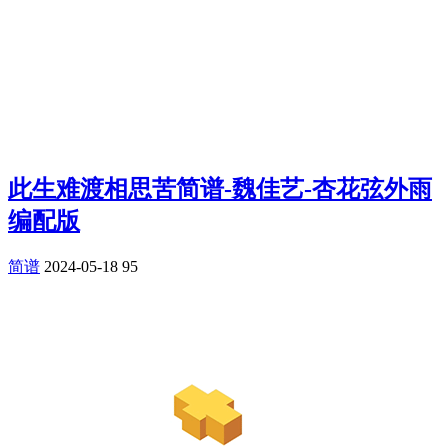
此生难渡相思苦简谱-魏佳艺-杏花弦外雨
编配版
简谱
2024-05-18
95