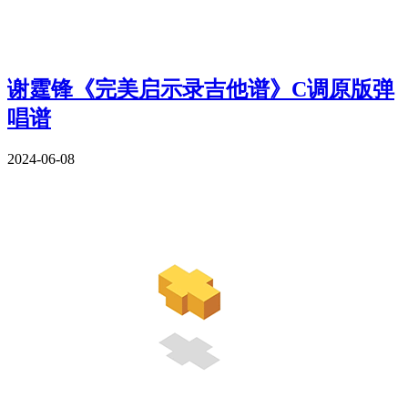
谢霆锋《完美启示录吉他谱》C调原版弹
唱谱
2024-06-08