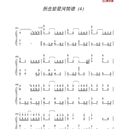
所念皆星河简谱（4）