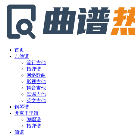
首页
吉他谱
流行吉他
指弹谱
网络歌曲
影视吉他
抖音吉他
民谣吉他
英文吉他
钢琴谱
尤克里里谱
弹唱谱
指弹谱
简谱