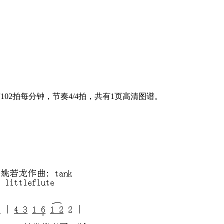
02拍每分钟，节奏4/4拍，共有1页高清图谱。