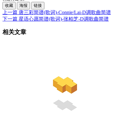
收藏
海报
链接
上一篇
唐三彩简谱(歌词)-Connie/Lai-D调歌曲简谱
下一篇
星语心愿简谱(歌词)-张柏芝-D调歌曲简谱
相关文章