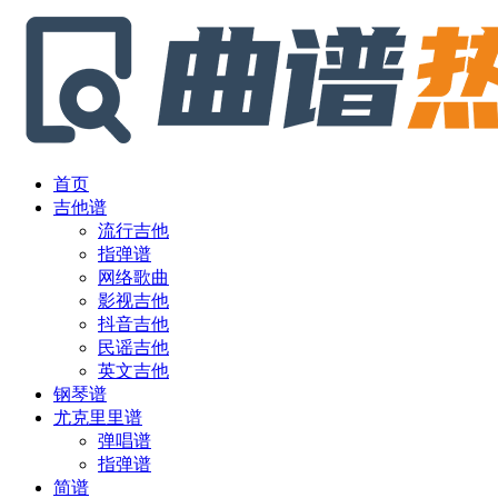
首页
吉他谱
流行吉他
指弹谱
网络歌曲
影视吉他
抖音吉他
民谣吉他
英文吉他
钢琴谱
尤克里里谱
弹唱谱
指弹谱
简谱