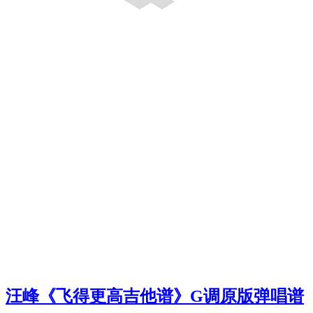
汪峰《飞得更高吉他谱》G调原版弹唱谱