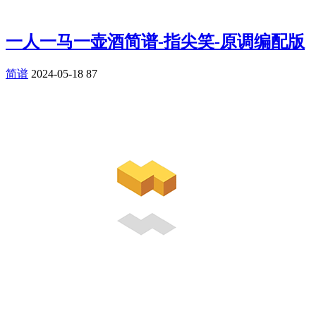
一人一马一壶酒简谱-指尖笑-原调编配版
简谱
2024-05-18
87