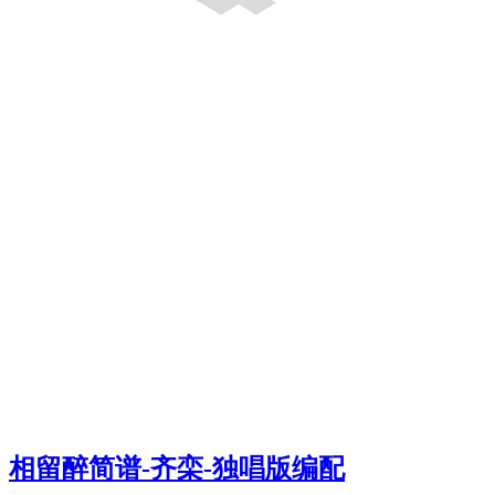
相留醉简谱-齐栾-独唱版编配