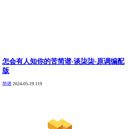
怎会有人知你的苦简谱-谈柒柒-原调编配
版
简谱
2024-05-19
119