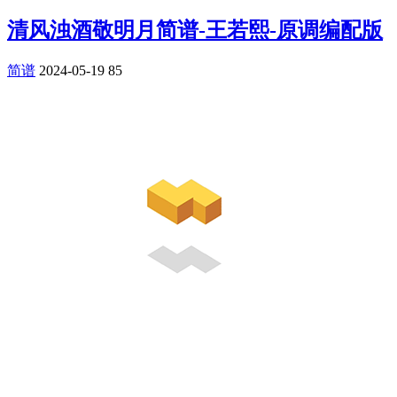
清风浊酒敬明月简谱-王若熙-原调编配版
简谱
2024-05-19
85