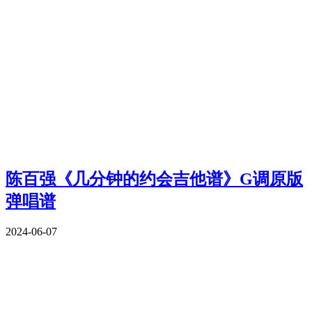
陈百强《几分钟的约会吉他谱》G调原版
弹唱谱
2024-06-07