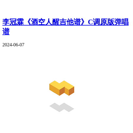
李冠霖《酒空人醒吉他谱》C调原版弹唱
谱
2024-06-07