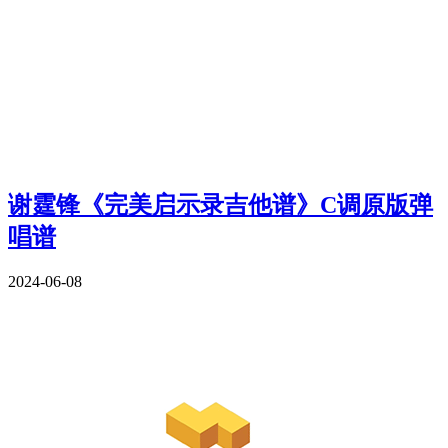
谢霆锋《完美启示录吉他谱》C调原版弹
唱谱
2024-06-08