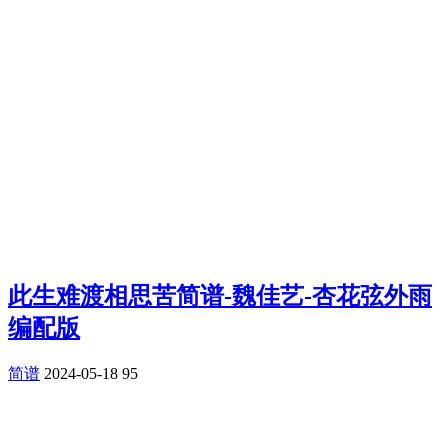
此生难渡相思苦简谱-魏佳艺-杏花弦外雨
编配版
简谱
2024-05-18
95