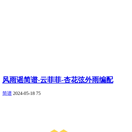
风雨谣简谱-云菲菲-杏花弦外雨编配
简谱
2024-05-18
75