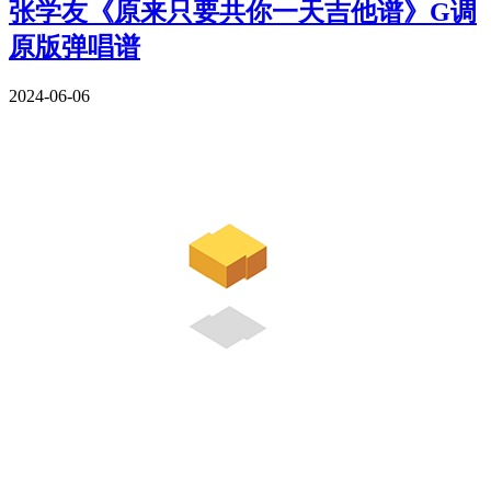
张学友《原来只要共你一天吉他谱》G调
原版弹唱谱
2024-06-06