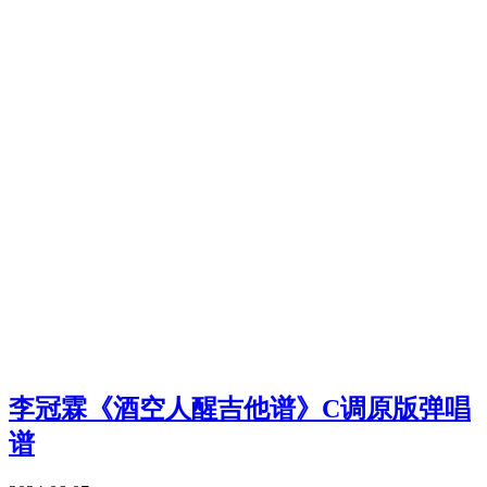
李冠霖《酒空人醒吉他谱》C调原版弹唱
谱