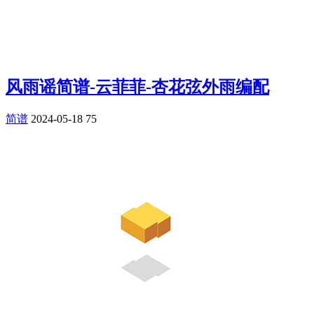
风雨谣简谱-云菲菲-杏花弦外雨编配
简谱
2024-05-18
75