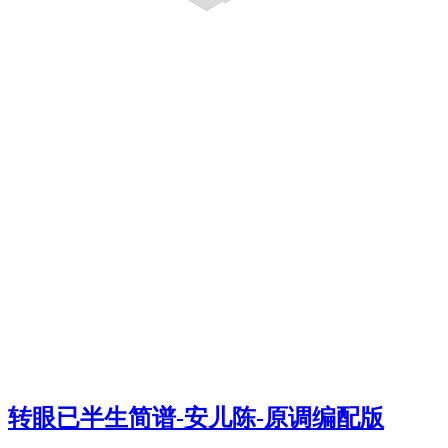
转眼已半生简谱-安儿陈-原调编配版