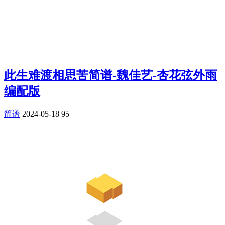
此生难渡相思苦简谱-魏佳艺-杏花弦外雨
编配版
简谱
2024-05-18
95