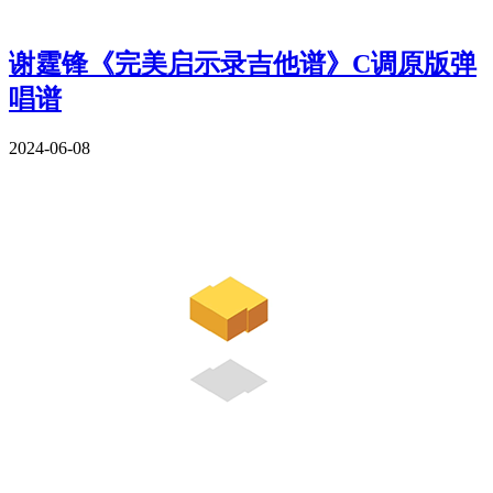
谢霆锋《完美启示录吉他谱》C调原版弹
唱谱
2024-06-08