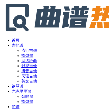
首页
吉他谱
流行吉他
指弹谱
网络歌曲
影视吉他
抖音吉他
民谣吉他
英文吉他
钢琴谱
尤克里里谱
弹唱谱
指弹谱
简谱