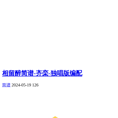
相留醉简谱-齐栾-独唱版编配
简谱
2024-05-19
126