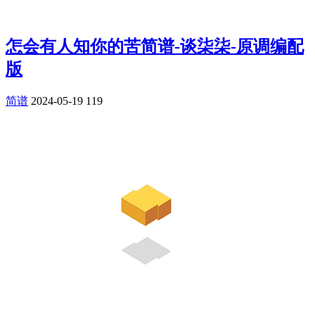
怎会有人知你的苦简谱-谈柒柒-原调编配
版
简谱
2024-05-19
119