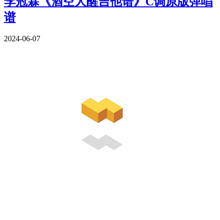
李冠霖《酒空人醒吉他谱》C调原版弹唱
谱
2024-06-07