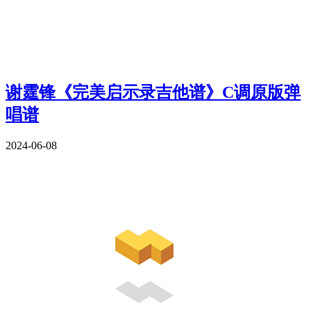
谢霆锋《完美启示录吉他谱》C调原版弹
唱谱
2024-06-08