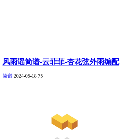
风雨谣简谱-云菲菲-杏花弦外雨编配
简谱
2024-05-18
75