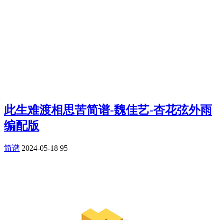
此生难渡相思苦简谱-魏佳艺-杏花弦外雨
编配版
简谱
2024-05-18
95