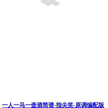
一人一马一壶酒简谱-指尖笑-原调编配版