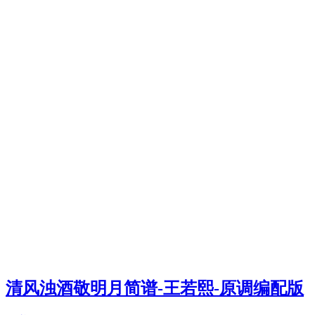
清风浊酒敬明月简谱-王若熙-原调编配版