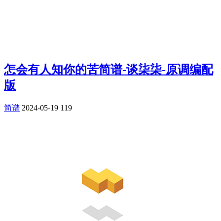
怎会有人知你的苦简谱-谈柒柒-原调编配
版
简谱
2024-05-19
119