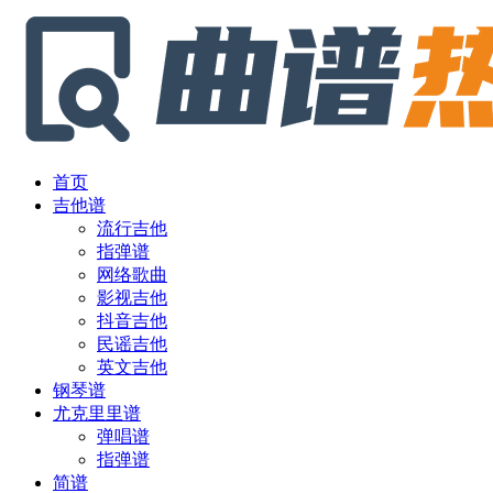
首页
吉他谱
流行吉他
指弹谱
网络歌曲
影视吉他
抖音吉他
民谣吉他
英文吉他
钢琴谱
尤克里里谱
弹唱谱
指弹谱
简谱