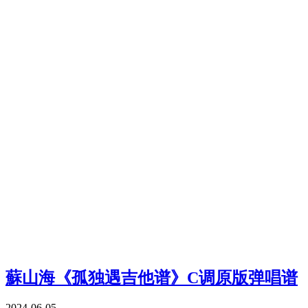
蘇山海《孤独遇吉他谱》C调原版弹唱谱
2024-06-05