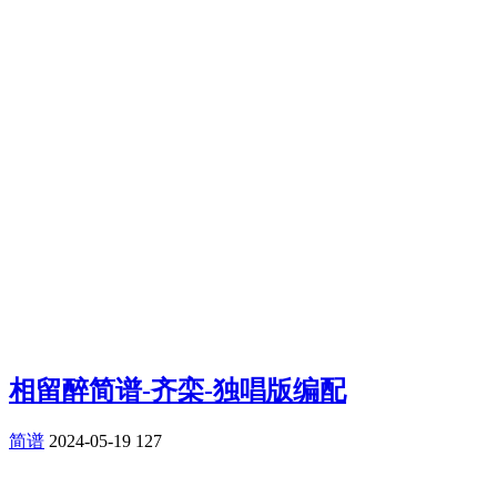
相留醉简谱-齐栾-独唱版编配
简谱
2024-05-19
127