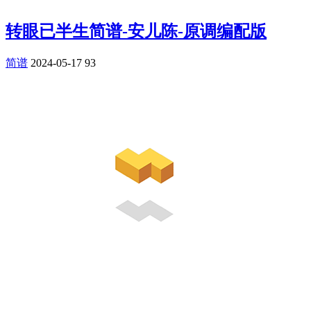
转眼已半生简谱-安儿陈-原调编配版
简谱
2024-05-17
93