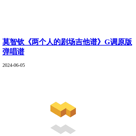
莫智钦《两个人的剧场吉他谱》G调原版
弹唱谱
2024-06-05