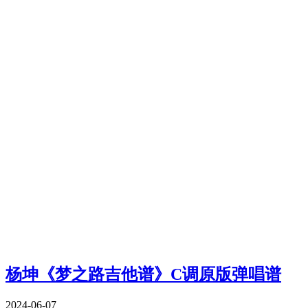
杨坤《梦之路吉他谱》C调原版弹唱谱
2024-06-07