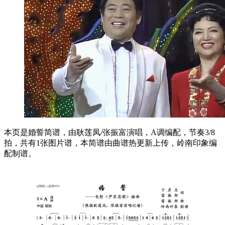
本页是婚誓简谱，由耿莲凤/张振富演唱，A调编配，节奏3/8
拍，共有1张图片谱，本简谱由曲谱热更新上传，岭南印象编
配制谱。