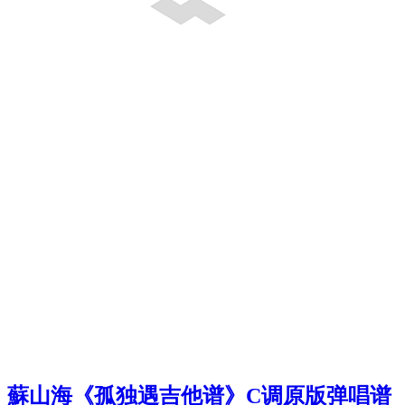
蘇山海《孤独遇吉他谱》C调原版弹唱谱