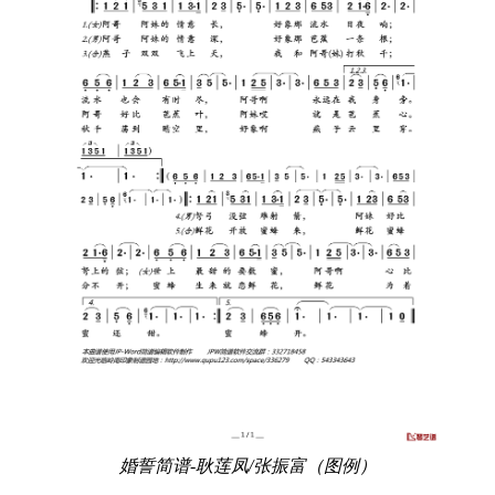
婚誓简谱-耿莲凤/张振富（图例）