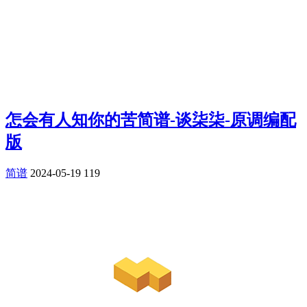
怎会有人知你的苦简谱-谈柒柒-原调编配
版
简谱
2024-05-19
119