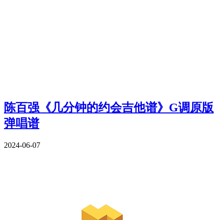
陈百强《几分钟的约会吉他谱》G调原版
弹唱谱
2024-06-07