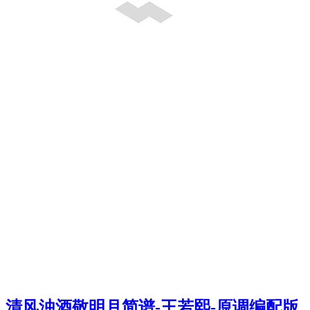
清风浊酒敬明月简谱-王若熙-原调编配版