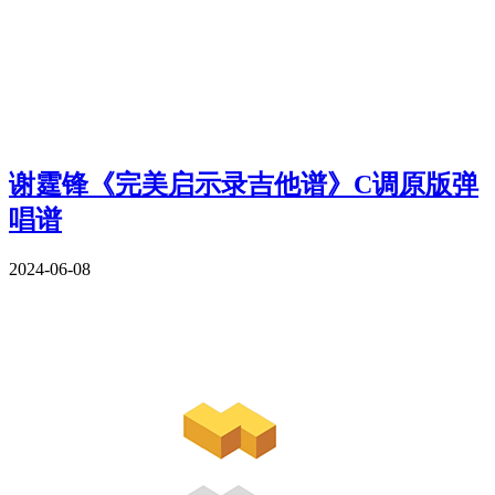
谢霆锋《完美启示录吉他谱》C调原版弹
唱谱
2024-06-08