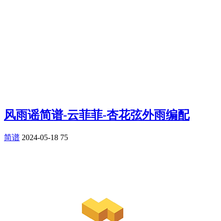
风雨谣简谱-云菲菲-杏花弦外雨编配
简谱
2024-05-18
75