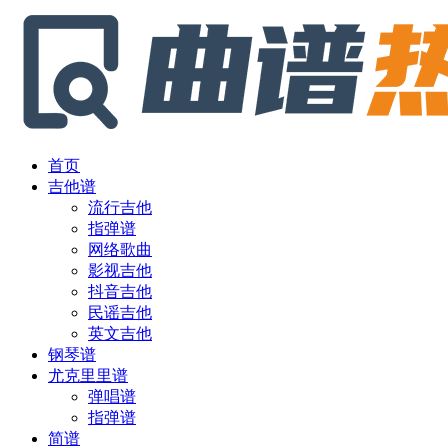
首页
吉他谱
流行吉他
指弹谱
网络歌曲
影视吉他
抖音吉他
民谣吉他
英文吉他
钢琴谱
尤克里里谱
弹唱谱
指弹谱
简谱