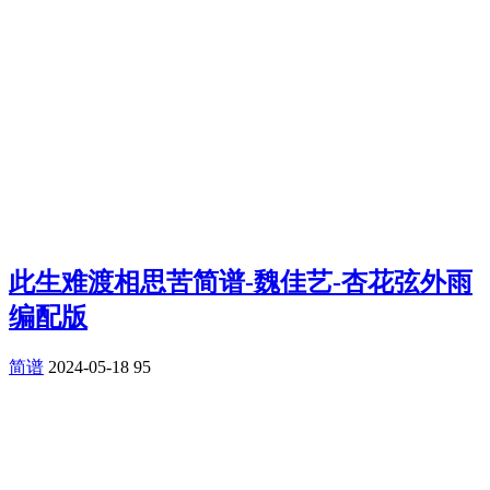
此生难渡相思苦简谱-魏佳艺-杏花弦外雨
编配版
简谱
2024-05-18
95