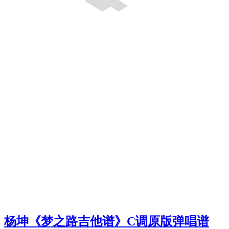
杨坤《梦之路吉他谱》C调原版弹唱谱