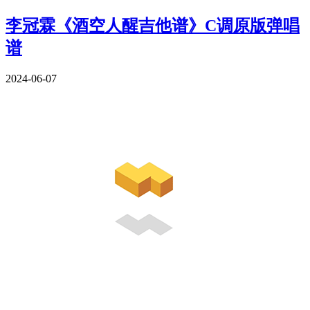
李冠霖《酒空人醒吉他谱》C调原版弹唱
谱
2024-06-07