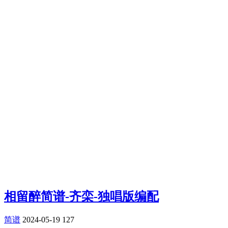
相留醉简谱-齐栾-独唱版编配
简谱
2024-05-19
127