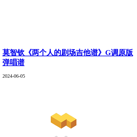
莫智钦《两个人的剧场吉他谱》G调原版
弹唱谱
2024-06-05