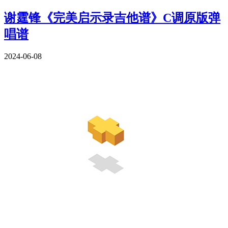
谢霆锋《完美启示录吉他谱》C调原版弹
唱谱
2024-06-08