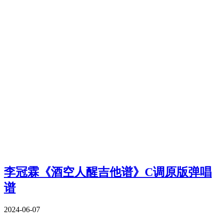
李冠霖《酒空人醒吉他谱》C调原版弹唱
谱
2024-06-07