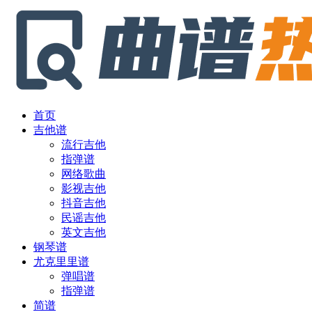
首页
吉他谱
流行吉他
指弹谱
网络歌曲
影视吉他
抖音吉他
民谣吉他
英文吉他
钢琴谱
尤克里里谱
弹唱谱
指弹谱
简谱