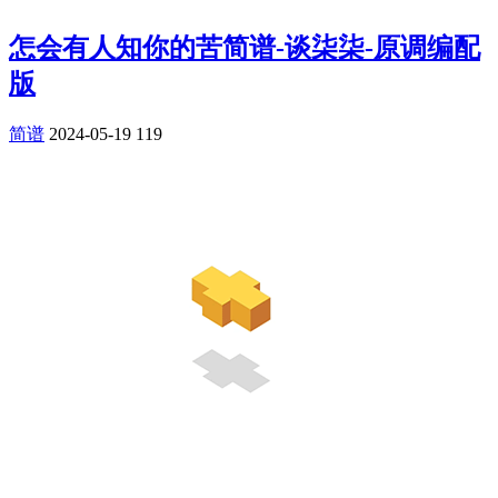
怎会有人知你的苦简谱-谈柒柒-原调编配
版
简谱
2024-05-19
119