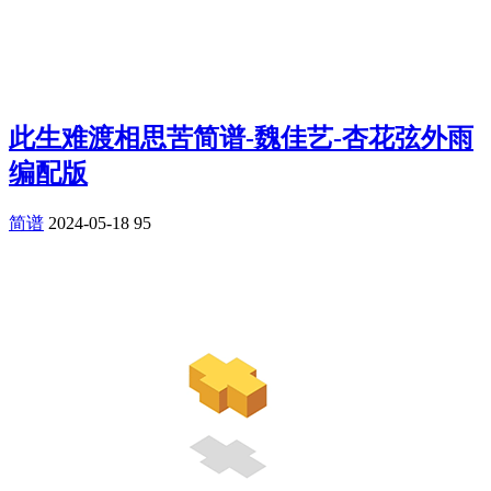
此生难渡相思苦简谱-魏佳艺-杏花弦外雨
编配版
简谱
2024-05-18
95