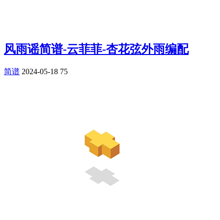
风雨谣简谱-云菲菲-杏花弦外雨编配
简谱
2024-05-18
75