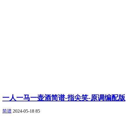
一人一马一壶酒简谱-指尖笑-原调编配版
简谱
2024-05-18
85