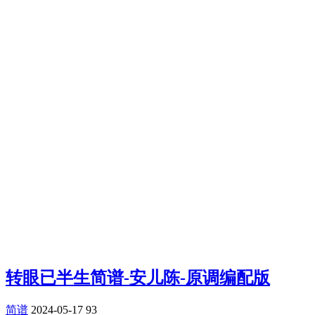
转眼已半生简谱-安儿陈-原调编配版
简谱
2024-05-17
93