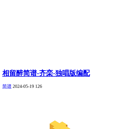
相留醉简谱-齐栾-独唱版编配
简谱
2024-05-19
126