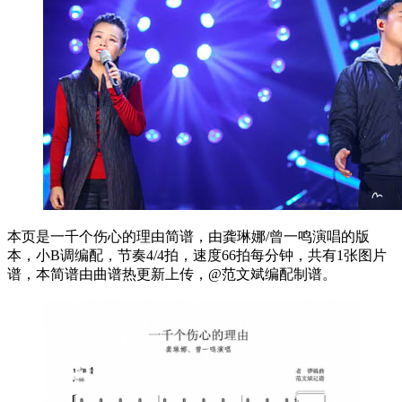
本页是一千个伤心的理由简谱，由龚琳娜/曾一鸣演唱的版
本，小B调编配，节奏4/4拍，速度66拍每分钟，共有1张图片
谱，本简谱由曲谱热更新上传，@范文斌编配制谱。