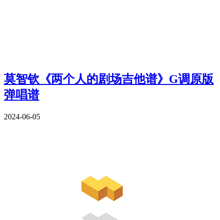
莫智钦《两个人的剧场吉他谱》G调原版
弹唱谱
2024-06-05