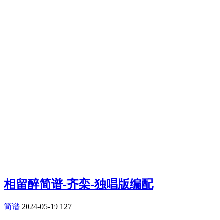
相留醉简谱-齐栾-独唱版编配
简谱
2024-05-19
127