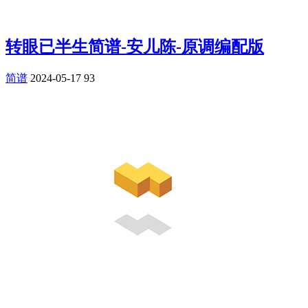
转眼已半生简谱-安儿陈-原调编配版
简谱
2024-05-17
93