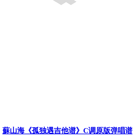
蘇山海《孤独遇吉他谱》C调原版弹唱谱