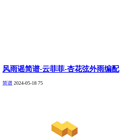
风雨谣简谱-云菲菲-杏花弦外雨编配
简谱
2024-05-18
75