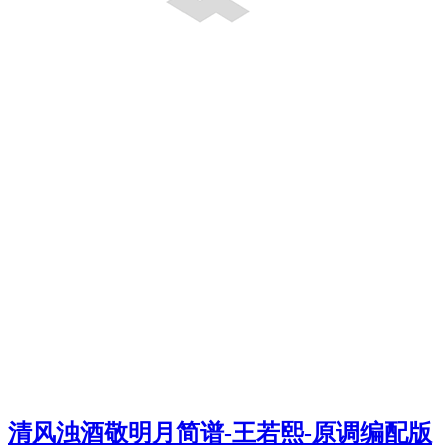
清风浊酒敬明月简谱-王若熙-原调编配版