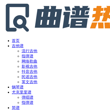
首页
吉他谱
流行吉他
指弹谱
网络歌曲
影视吉他
抖音吉他
民谣吉他
英文吉他
钢琴谱
尤克里里谱
弹唱谱
指弹谱
简谱