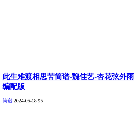
此生难渡相思苦简谱-魏佳艺-杏花弦外雨
编配版
简谱
2024-05-18
95