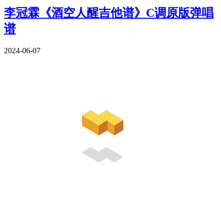
李冠霖《酒空人醒吉他谱》C调原版弹唱
谱
2024-06-07