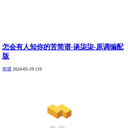
怎会有人知你的苦简谱-谈柒柒-原调编配
版
简谱
2024-05-19
119