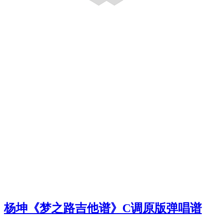
杨坤《梦之路吉他谱》C调原版弹唱谱