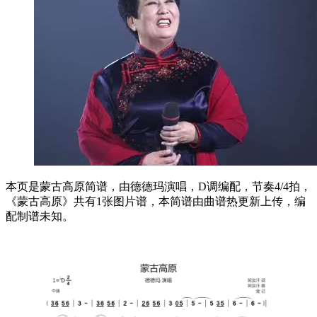
本页是蒙古高原简谱，由德德玛演唱，D调编配，节奏4/4拍，
《蒙古高原》共有1张图片谱，本简谱由曲谱热更新上传，编
配制谱未知。