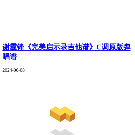
谢霆锋《完美启示录吉他谱》C调原版弹
唱谱
2024-06-08