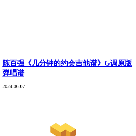
陈百强《几分钟的约会吉他谱》G调原版
弹唱谱
2024-06-07