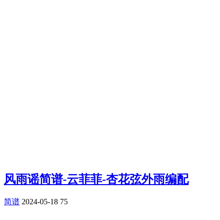
风雨谣简谱-云菲菲-杏花弦外雨编配
简谱
2024-05-18
75