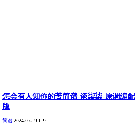
怎会有人知你的苦简谱-谈柒柒-原调编配
版
简谱
2024-05-19
119