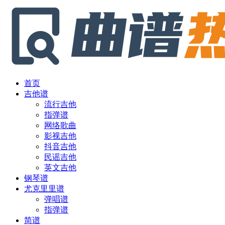
首页
吉他谱
流行吉他
指弹谱
网络歌曲
影视吉他
抖音吉他
民谣吉他
英文吉他
钢琴谱
尤克里里谱
弹唱谱
指弹谱
简谱