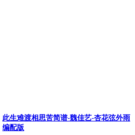
此生难渡相思苦简谱-魏佳艺-杏花弦外雨
编配版