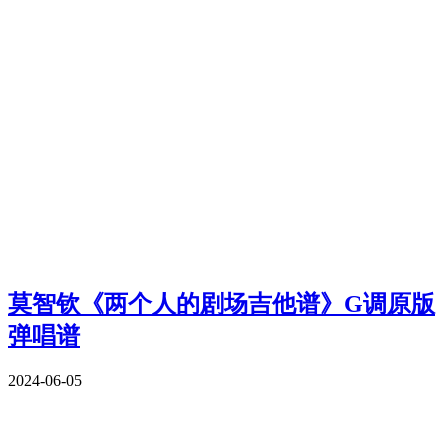
莫智钦《两个人的剧场吉他谱》G调原版
弹唱谱
2024-06-05