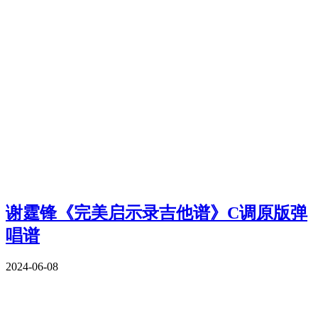
谢霆锋《完美启示录吉他谱》C调原版弹
唱谱
2024-06-08