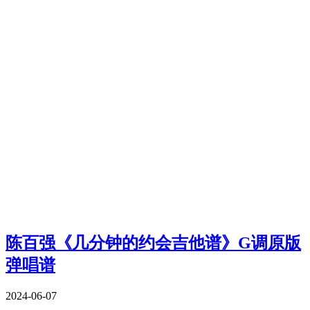
陈百强《几分钟的约会吉他谱》G调原版
弹唱谱
2024-06-07