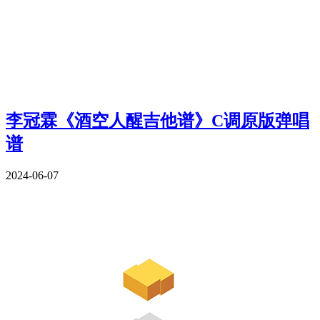
李冠霖《酒空人醒吉他谱》C调原版弹唱
谱
2024-06-07