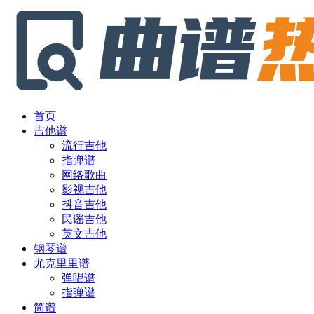
首页
吉他谱
流行吉他
指弹谱
网络歌曲
影视吉他
抖音吉他
民谣吉他
英文吉他
钢琴谱
尤克里里谱
弹唱谱
指弹谱
简谱