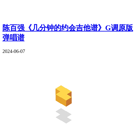
陈百强《几分钟的约会吉他谱》G调原版
弹唱谱
2024-06-07