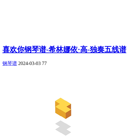
喜欢你钢琴谱-希林娜依·高-独奏五线谱
钢琴谱
2024-03-03
77