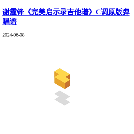
谢霆锋《完美启示录吉他谱》C调原版弹
唱谱
2024-06-08