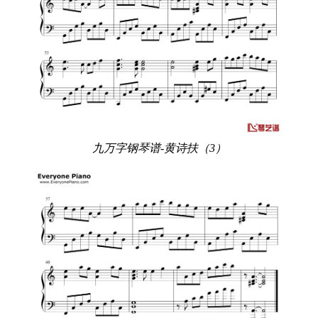
九万字钢琴谱-黄诗扶（3）