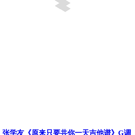
张学友《原来只要共你一天吉他谱》G调