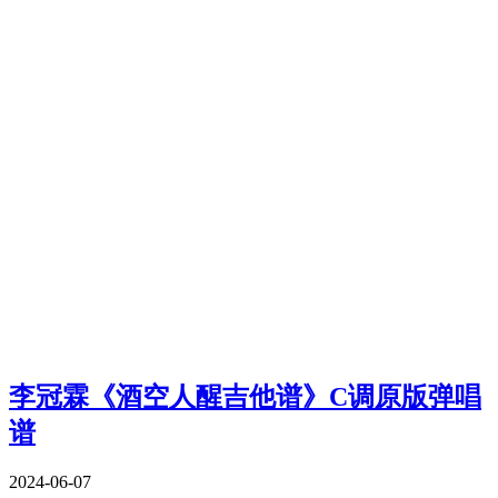
李冠霖《酒空人醒吉他谱》C调原版弹唱
谱
2024-06-07