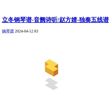
立冬钢琴谱-音阙诗听/赵方婧-独奏五线谱
钢琴谱
2024-04-12
83