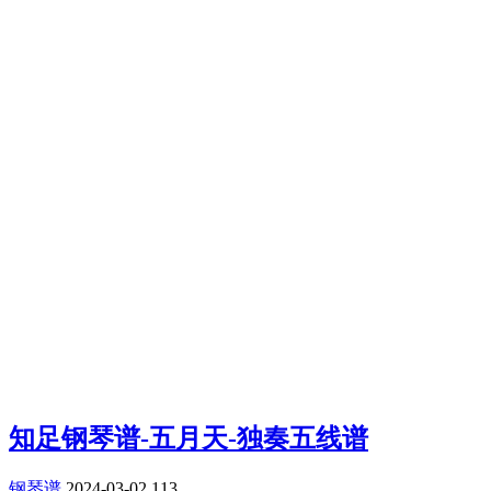
知足钢琴谱-五月天-独奏五线谱
钢琴谱
2024-03-02
113