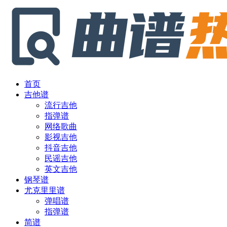
首页
吉他谱
流行吉他
指弹谱
网络歌曲
影视吉他
抖音吉他
民谣吉他
英文吉他
钢琴谱
尤克里里谱
弹唱谱
指弹谱
简谱