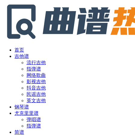
首页
吉他谱
流行吉他
指弹谱
网络歌曲
影视吉他
抖音吉他
民谣吉他
英文吉他
钢琴谱
尤克里里谱
弹唱谱
指弹谱
简谱