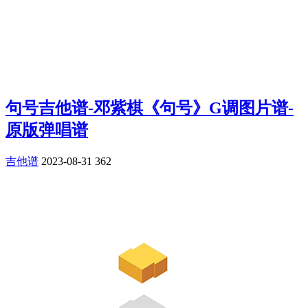
句号吉他谱-邓紫棋《句号》G调图片谱-
原版弹唱谱
吉他谱
2023-08-31
362