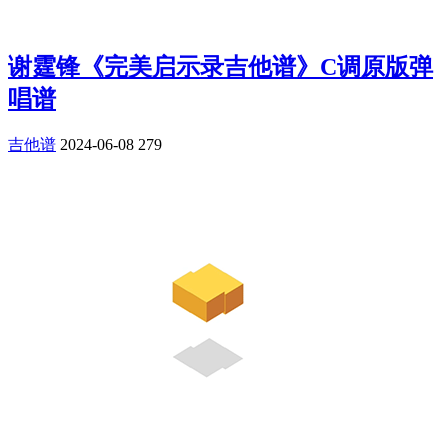
谢霆锋《完美启示录吉他谱》C调原版弹
唱谱
吉他谱
2024-06-08
279