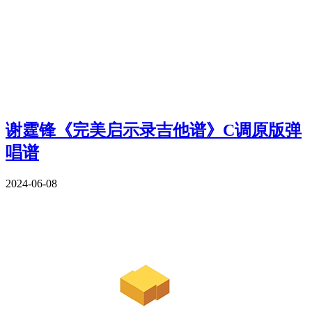
谢霆锋《完美启示录吉他谱》C调原版弹
唱谱
2024-06-08