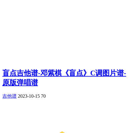
盲点吉他谱-邓紫棋《盲点》C调图片谱-
原版弹唱谱
吉他谱
2023-10-15
70