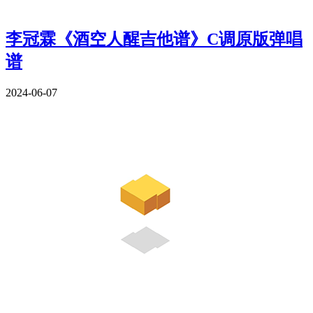
李冠霖《酒空人醒吉他谱》C调原版弹唱
谱
2024-06-07