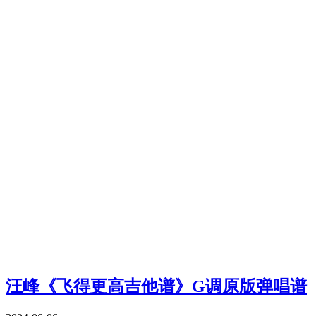
汪峰《飞得更高吉他谱》G调原版弹唱谱