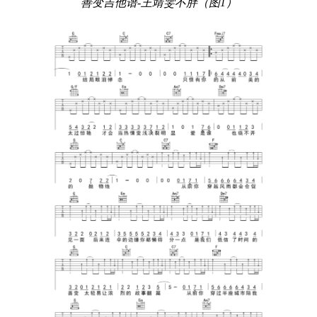
善变吉他谱-王靖雯不胖（图1）