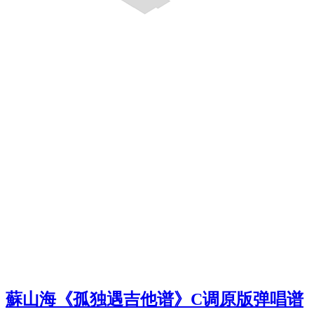
蘇山海《孤独遇吉他谱》C调原版弹唱谱