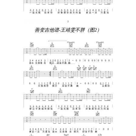
善变吉他谱-王靖雯不胖（图2）