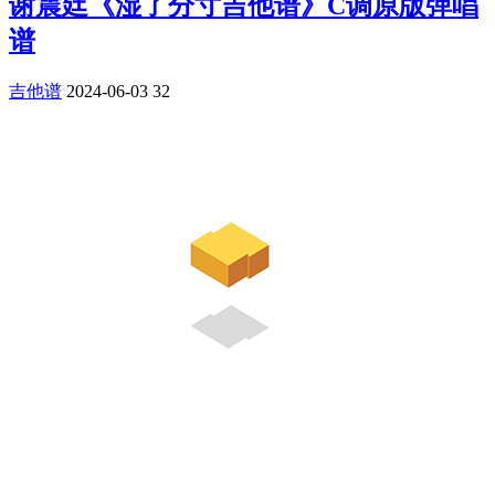
谢震廷《湿了分寸吉他谱》C调原版弹唱
谱
吉他谱
2024-06-03
32