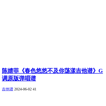
陈婧菲《春色悠悠不及你荡漾吉他谱》G
调原版弹唱谱
吉他谱
2024-06-02
41