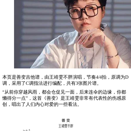
本页是善变吉他谱，由王靖雯不胖演唱，节奏4/4拍，原调为D
调，采用了C调指法进行编配，共有3张图片谱。
“从前你穿越风雨，都会仓促见一面，后来连伞的边缘，你都
懒得分一点”，这首《善变》是王靖雯非常有代表性的伤感原
创，唱出了人们内心对爱的一些看法。