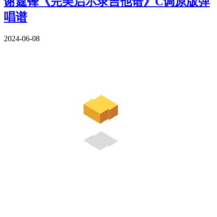
谢霆锋《完美启示录吉他谱》C调原版弹
唱谱
2024-06-08