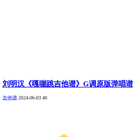
刘明汉《嘎嘣跳吉他谱》G调原版弹唱谱
吉他谱
2024-06-03
40