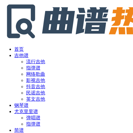
首页
吉他谱
流行吉他
指弹谱
网络歌曲
影视吉他
抖音吉他
民谣吉他
英文吉他
钢琴谱
尤克里里谱
弹唱谱
指弹谱
简谱