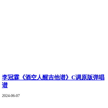
李冠霖《酒空人醒吉他谱》C调原版弹唱
谱
2024-06-07