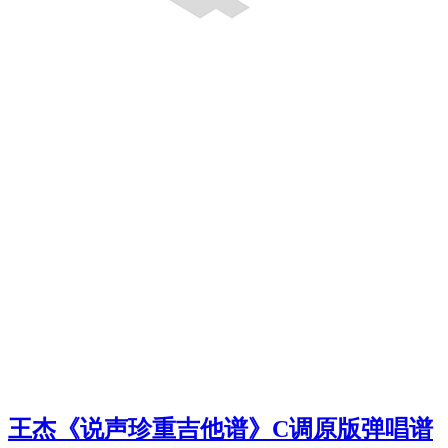
王杰《说声珍重吉他谱》C调原版弹唱谱