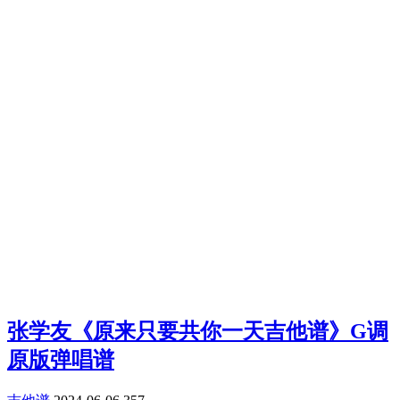
张学友《原来只要共你一天吉他谱》G调
原版弹唱谱