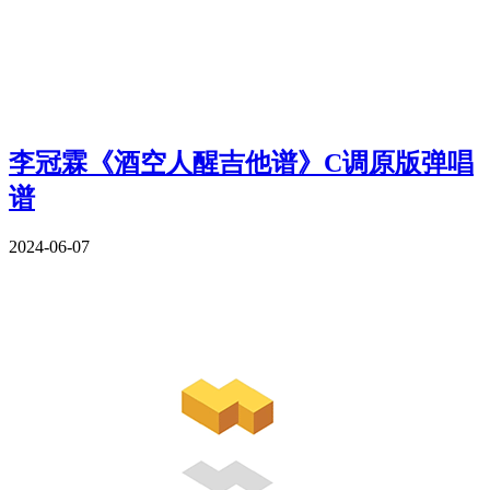
李冠霖《酒空人醒吉他谱》C调原版弹唱
谱
2024-06-07