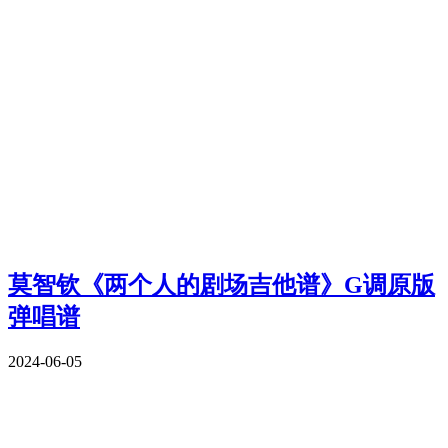
莫智钦《两个人的剧场吉他谱》G调原版
弹唱谱
2024-06-05