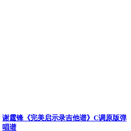
谢霆锋《完美启示录吉他谱》C调原版弹
唱谱