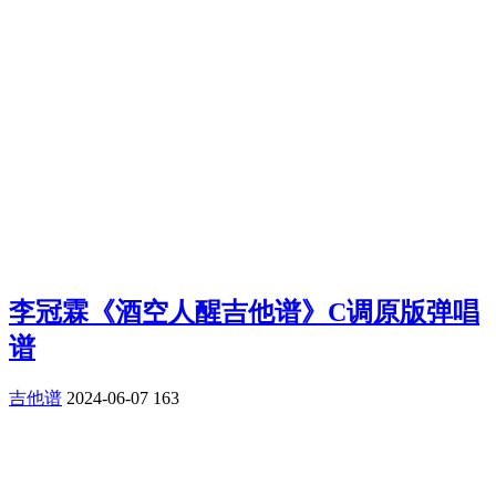
李冠霖《酒空人醒吉他谱》C调原版弹唱
谱
吉他谱
2024-06-07
163