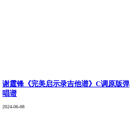
谢霆锋《完美启示录吉他谱》C调原版弹
唱谱
2024-06-08