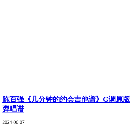
陈百强《几分钟的约会吉他谱》G调原版
弹唱谱
2024-06-07