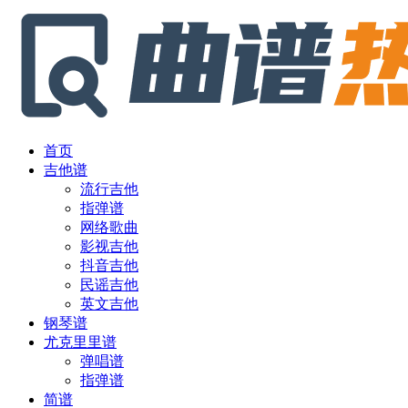
首页
吉他谱
流行吉他
指弹谱
网络歌曲
影视吉他
抖音吉他
民谣吉他
英文吉他
钢琴谱
尤克里里谱
弹唱谱
指弹谱
简谱