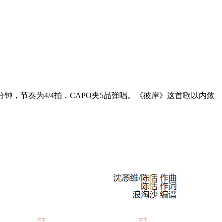
，节奏为4/4拍，CAPO夹5品弹唱。《彼岸》这首歌以内敛
。