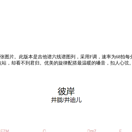
图片。此版本是吉他谱六线谱图列，采用F调，速率为68拍每分钟
点站，却看不到君归。优美的旋律配搭最温暖的嗓音，扣人心弦