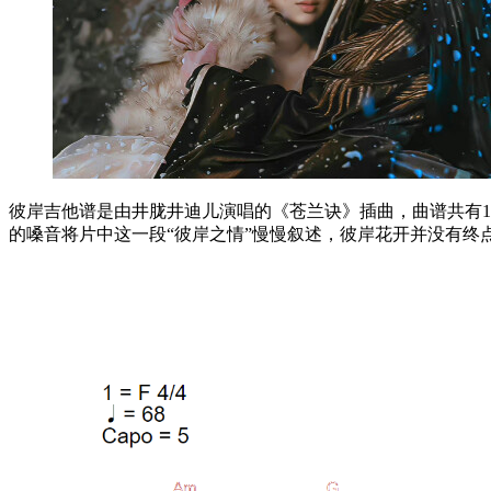
彼岸吉他谱是由井胧井迪儿演唱的《苍兰诀》插曲，曲谱共有1张
的嗓音将片中这一段“彼岸之情”慢慢叙述，彼岸花开并没有终