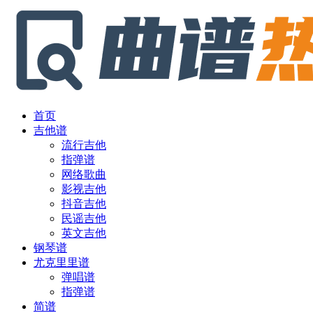
首页
吉他谱
流行吉他
指弹谱
网络歌曲
影视吉他
抖音吉他
民谣吉他
英文吉他
钢琴谱
尤克里里谱
弹唱谱
指弹谱
简谱