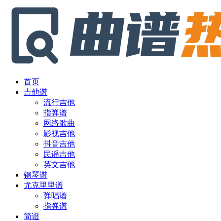
首页
吉他谱
流行吉他
指弹谱
网络歌曲
影视吉他
抖音吉他
民谣吉他
英文吉他
钢琴谱
尤克里里谱
弹唱谱
指弹谱
简谱