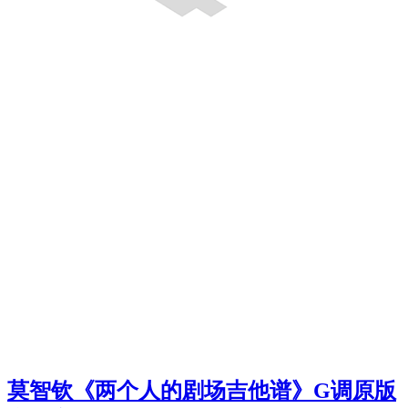
莫智钦《两个人的剧场吉他谱》G调原版