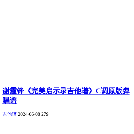
谢霆锋《完美启示录吉他谱》C调原版弹
唱谱
吉他谱
2024-06-08
279