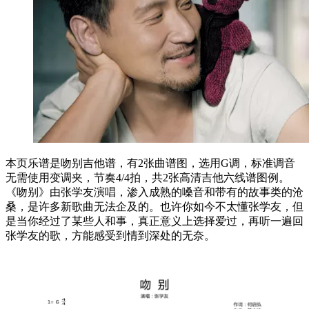
本页乐谱是吻别吉他谱，有2张曲谱图，选用G调，标准调音
无需使用变调夹，节奏4/4拍，共2张高清吉他六线谱图例。
《吻别》由张学友演唱，渗入成熟的嗓音和带有的故事类的沧
桑，是许多新歌曲无法企及的。也许你如今不太懂张学友，但
是当你经过了某些人和事，真正意义上选择爱过，再听一遍回
张学友的歌，方能感受到情到深处的无奈。