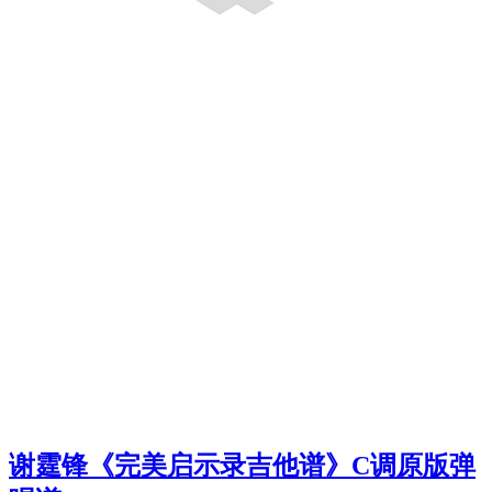
谢霆锋《完美启示录吉他谱》C调原版弹