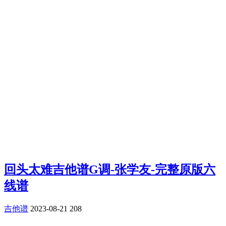
回头太难吉他谱G调-张学友-完整原版六
线谱
吉他谱
2023-08-21
208