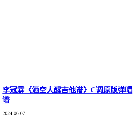
李冠霖《酒空人醒吉他谱》C调原版弹唱
谱
2024-06-07