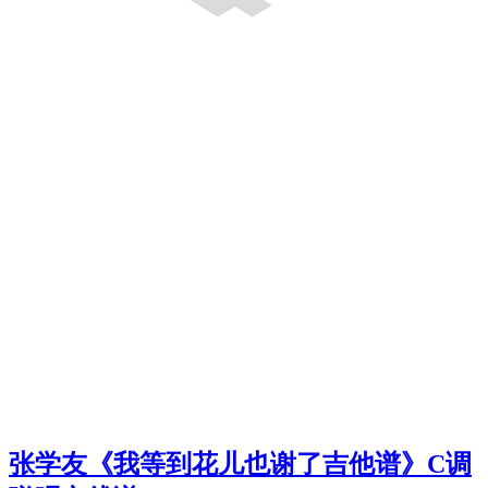
张学友《我等到花儿也谢了吉他谱》C调