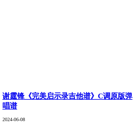
谢霆锋《完美启示录吉他谱》C调原版弹
唱谱
2024-06-08