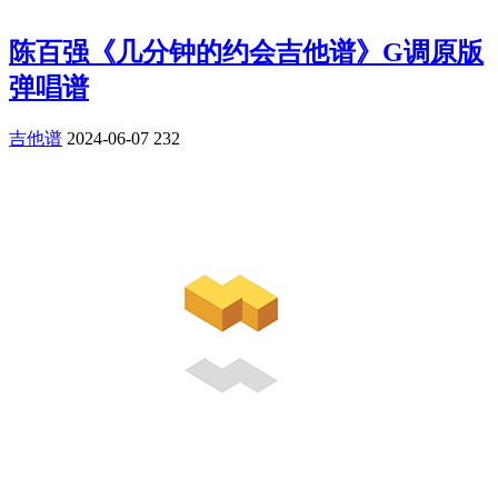
陈百强《几分钟的约会吉他谱》G调原版
弹唱谱
吉他谱
2024-06-07
232