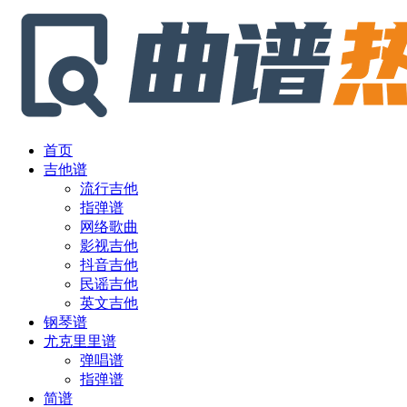
首页
吉他谱
流行吉他
指弹谱
网络歌曲
影视吉他
抖音吉他
民谣吉他
英文吉他
钢琴谱
尤克里里谱
弹唱谱
指弹谱
简谱