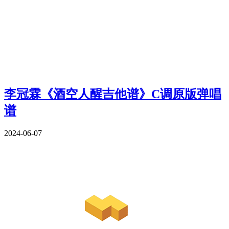
李冠霖《酒空人醒吉他谱》C调原版弹唱
谱
2024-06-07