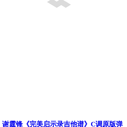
谢霆锋《完美启示录吉他谱》C调原版弹