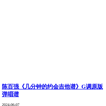
陈百强《几分钟的约会吉他谱》G调原版
弹唱谱
2024-06-07