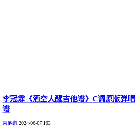
李冠霖《酒空人醒吉他谱》C调原版弹唱
谱
吉他谱
2024-06-07
163