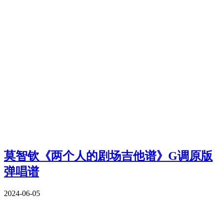
莫智钦《两个人的剧场吉他谱》G调原版
弹唱谱
2024-06-05