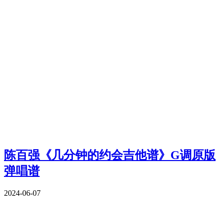
陈百强《几分钟的约会吉他谱》G调原版
弹唱谱
2024-06-07