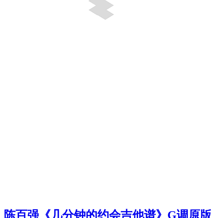
陈百强《几分钟的约会吉他谱》G调原版