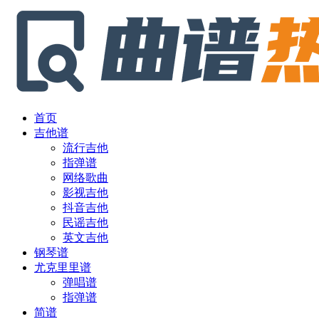
首页
吉他谱
流行吉他
指弹谱
网络歌曲
影视吉他
抖音吉他
民谣吉他
英文吉他
钢琴谱
尤克里里谱
弹唱谱
指弹谱
简谱