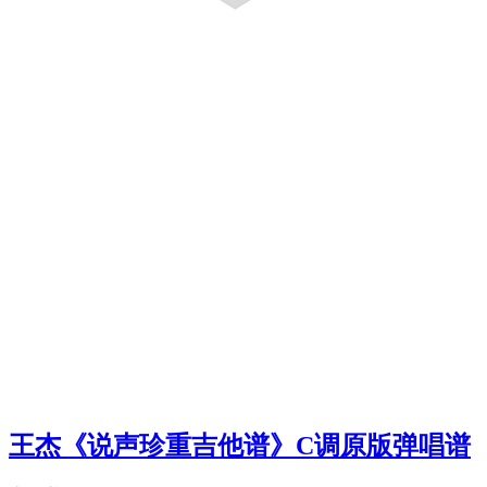
王杰《说声珍重吉他谱》C调原版弹唱谱