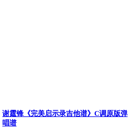
谢霆锋《完美启示录吉他谱》C调原版弹
唱谱