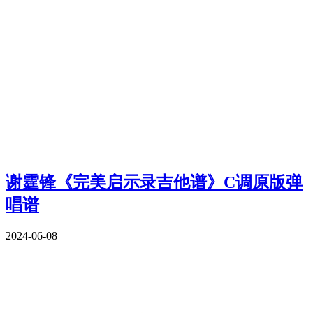
谢霆锋《完美启示录吉他谱》C调原版弹
唱谱
2024-06-08