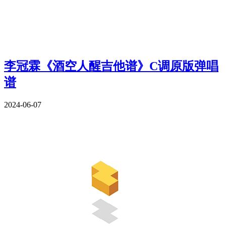
李冠霖《酒空人醒吉他谱》C调原版弹唱
谱
2024-06-07