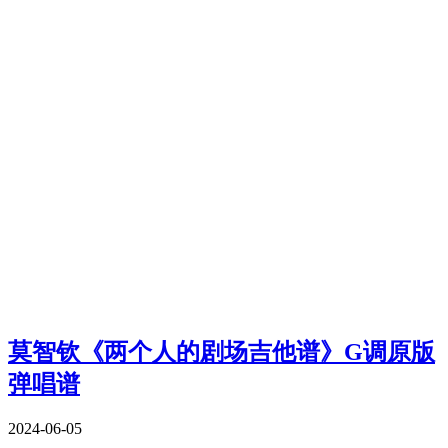
莫智钦《两个人的剧场吉他谱》G调原版
弹唱谱
2024-06-05