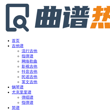
首页
吉他谱
流行吉他
指弹谱
网络歌曲
影视吉他
抖音吉他
民谣吉他
英文吉他
钢琴谱
尤克里里谱
弹唱谱
指弹谱
简谱