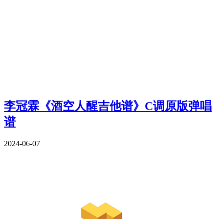
李冠霖《酒空人醒吉他谱》C调原版弹唱
谱
2024-06-07