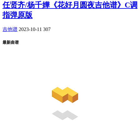
任贤齐/杨千嬅《花好月圆夜吉他谱》C调
指弹原版
吉他谱
2023-10-11
307
最新曲谱