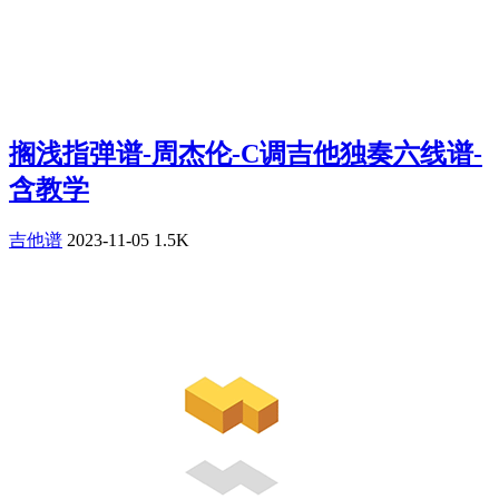
搁浅指弹谱-周杰伦-C调吉他独奏六线谱-
含教学
吉他谱
2023-11-05
1.5K