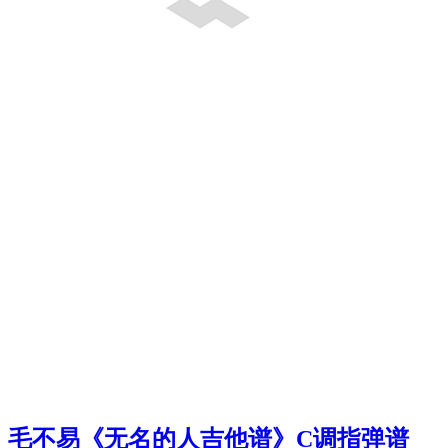
毛不易《无名的人吉他谱》C调指弹谱