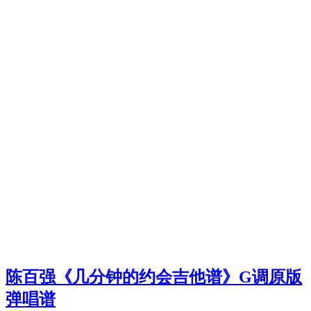
陈百强《几分钟的约会吉他谱》G调原版
弹唱谱