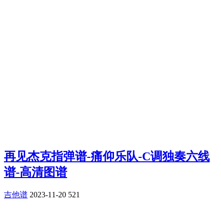
再见杰克指弹谱-痛仰乐队-C调独奏六线
谱-高清图谱
吉他谱
2023-11-20
521