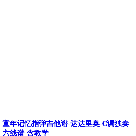
童年记忆指弹吉他谱-达达里奥-C调独奏
六线谱-含教学