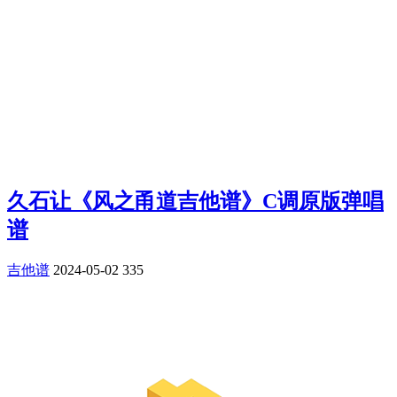
久石让《风之甬道吉他谱》C调原版弹唱
谱
吉他谱
2024-05-02
335