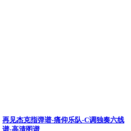
再见杰克指弹谱-痛仰乐队-C调独奏六线
谱-高清图谱