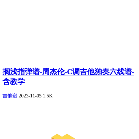
搁浅指弹谱-周杰伦-C调吉他独奏六线谱-
含教学
吉他谱
2023-11-05
1.5K