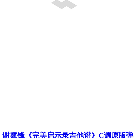
谢霆锋《完美启示录吉他谱》C调原版弹