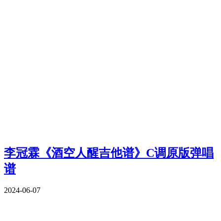
李冠霖《酒空人醒吉他谱》C调原版弹唱
谱
2024-06-07