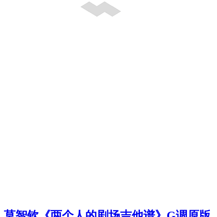
莫智钦《两个人的剧场吉他谱》G调原版