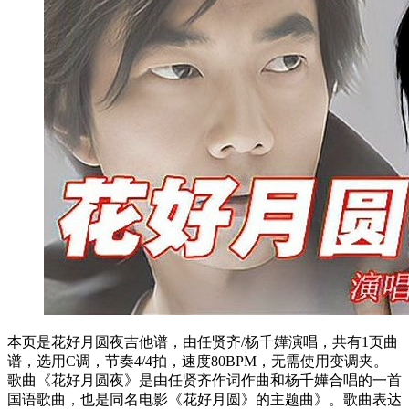
本页是花好月圆夜吉他谱，由任贤齐/杨千嬅演唱，共有1页曲
谱，选用C调，节奏4/4拍，速度80BPM，无需使用变调夹。
歌曲《花好月圆夜》是由任贤齐作词作曲和杨千嬅合唱的一首
国语歌曲，也是同名电影《花好月圆》的主题曲》。歌曲表达