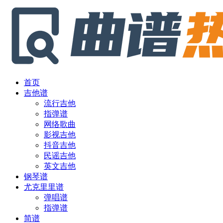
首页
吉他谱
流行吉他
指弹谱
网络歌曲
影视吉他
抖音吉他
民谣吉他
英文吉他
钢琴谱
尤克里里谱
弹唱谱
指弹谱
简谱