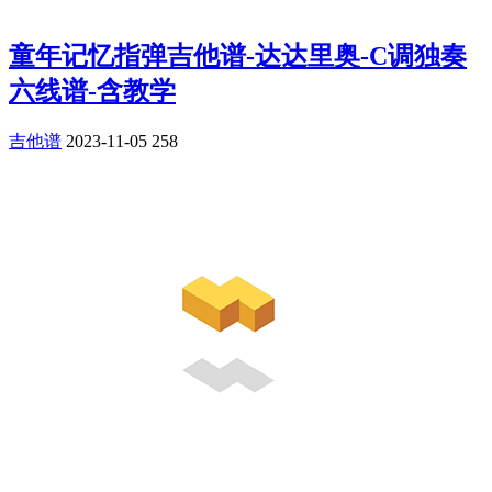
童年记忆指弹吉他谱-达达里奥-C调独奏
六线谱-含教学
吉他谱
2023-11-05
258