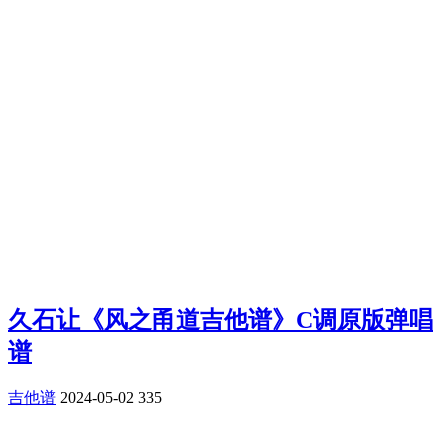
久石让《风之甬道吉他谱》C调原版弹唱
谱
吉他谱
2024-05-02
335