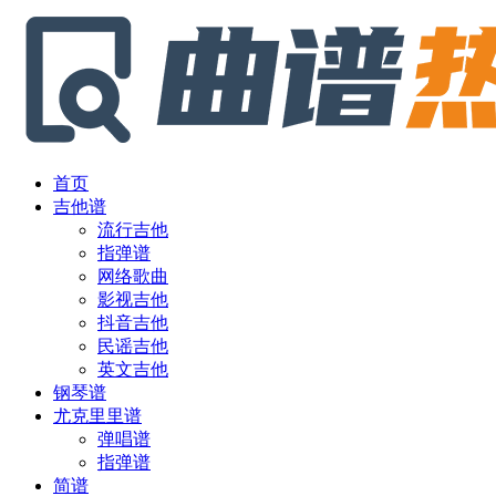
首页
吉他谱
流行吉他
指弹谱
网络歌曲
影视吉他
抖音吉他
民谣吉他
英文吉他
钢琴谱
尤克里里谱
弹唱谱
指弹谱
简谱