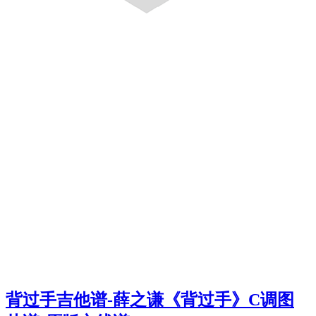
背过手吉他谱-薛之谦《背过手》C调图