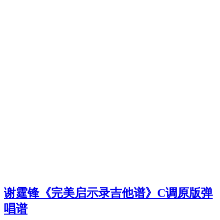
谢霆锋《完美启示录吉他谱》C调原版弹
唱谱