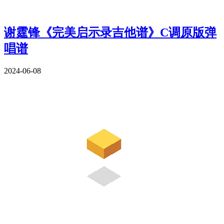
谢霆锋《完美启示录吉他谱》C调原版弹
唱谱
2024-06-08