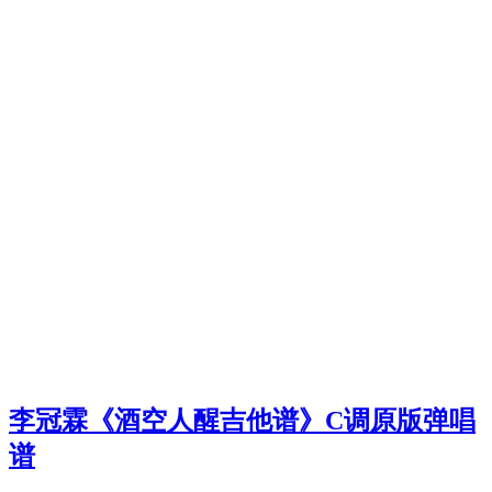
李冠霖《酒空人醒吉他谱》C调原版弹唱
谱