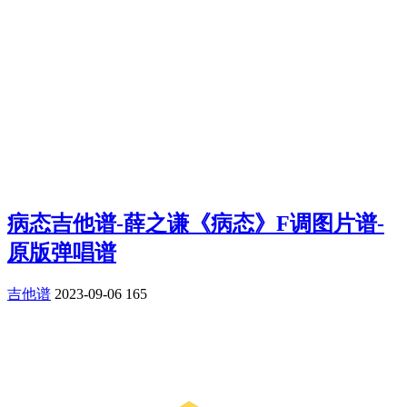
病态吉他谱-薛之谦《病态》F调图片谱-
原版弹唱谱
吉他谱
2023-09-06
165