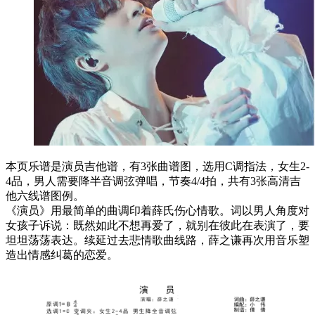
本页乐谱是演员吉他谱，有3张曲谱图，选用C调指法，女生2-
4品，男人需要降半音调弦弹唱，节奏4/4拍，共有3张高清吉
他六线谱图例。
《演员》用最简单的曲调印着薛氏伤心情歌。词以男人角度对
女孩子诉说：既然如此不想再爱了，就别在彼此在表演了，要
坦坦荡荡表达。续延过去悲情歌曲线路，薛之谦再次用音乐塑
造出情感纠葛的恋爱。