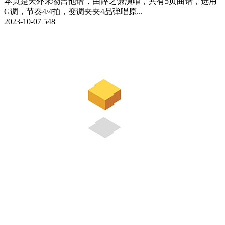
本页是天外来物吉他谱，由薛之谦演唱，共有5页曲谱，选用
G调，节奏4/4拍，变调夹夹4品弹唱原...
2023-10-07
548