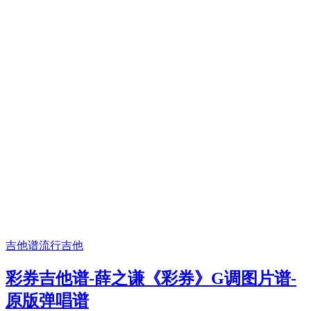
吉他谱
流行吉他
彩券吉他谱-薛之谦《彩券》G调图片谱-
原版弹唱谱