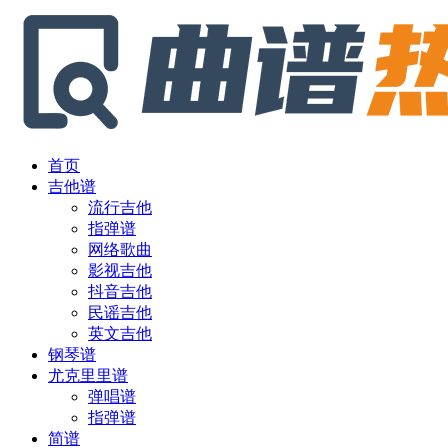
首页
吉他谱
流行吉他
指弹谱
网络歌曲
影视吉他
抖音吉他
民谣吉他
英文吉他
钢琴谱
尤克里里谱
弹唱谱
指弹谱
简谱