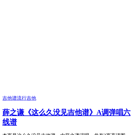
吉他谱
流行吉他
薛之谦《这么久没见吉他谱》A调弹唱六
线谱