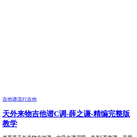
吉他谱
流行吉他
天外来物吉他谱C调-薛之谦-精编完整版
教学