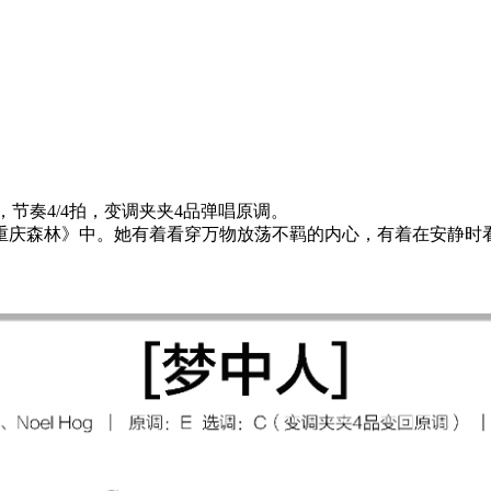
节奏4/4拍，变调夹夹4品弹唱原调。
《重庆森林》中。她有着看穿万物放荡不羁的内心，有着在安静