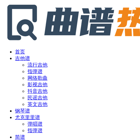
首页
吉他谱
流行吉他
指弹谱
网络歌曲
影视吉他
抖音吉他
民谣吉他
英文吉他
钢琴谱
尤克里里谱
弹唱谱
指弹谱
简谱