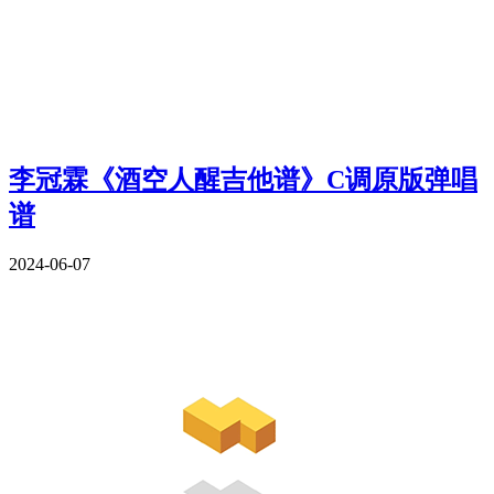
李冠霖《酒空人醒吉他谱》C调原版弹唱
谱
2024-06-07