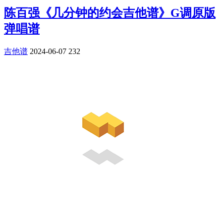
陈百强《几分钟的约会吉他谱》G调原版
弹唱谱
吉他谱
2024-06-07
232