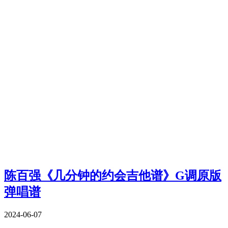
陈百强《几分钟的约会吉他谱》G调原版
弹唱谱
2024-06-07