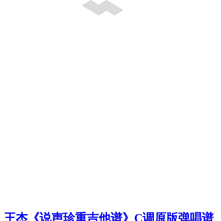
王杰《说声珍重吉他谱》C调原版弹唱谱