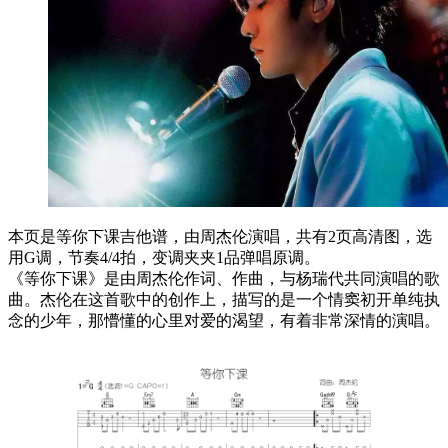
本页是等你下课吉他谱，由周杰伦演唱，共有2页高清图，选
用G调，节奏4/4拍，变调夹夹1品弹唱原调。
《等你下课》是由周杰伦作词、作曲，与杨瑞代共同演唱的歌
曲。杰伦在这首歌中的创作上，描写的是一个情窦初开单纯执
念的少年，那懵懂的心里对爱的渴望，有着非常深情的演唱。