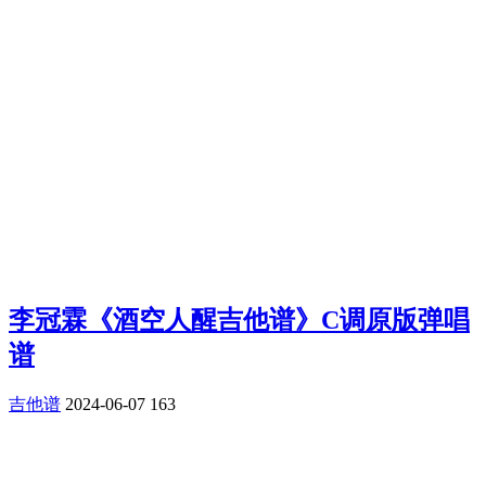
李冠霖《酒空人醒吉他谱》C调原版弹唱
谱
吉他谱
2024-06-07
163