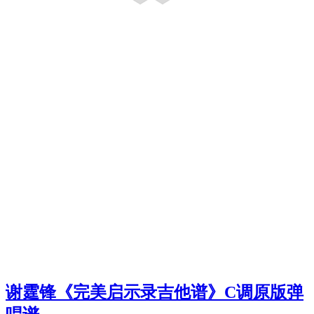
谢霆锋《完美启示录吉他谱》C调原版弹