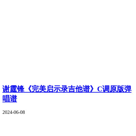
谢霆锋《完美启示录吉他谱》C调原版弹
唱谱
2024-06-08