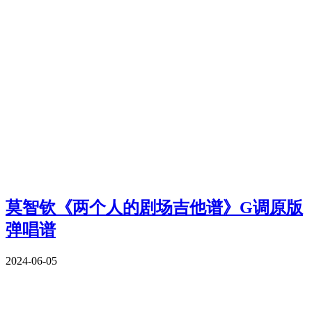
莫智钦《两个人的剧场吉他谱》G调原版
弹唱谱
2024-06-05