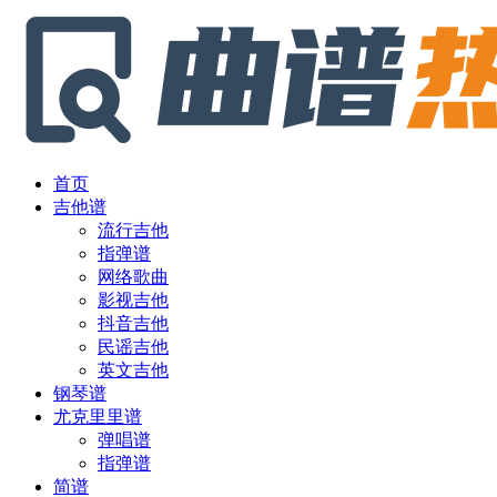
首页
吉他谱
流行吉他
指弹谱
网络歌曲
影视吉他
抖音吉他
民谣吉他
英文吉他
钢琴谱
尤克里里谱
弹唱谱
指弹谱
简谱