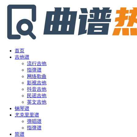
首页
吉他谱
流行吉他
指弹谱
网络歌曲
影视吉他
抖音吉他
民谣吉他
英文吉他
钢琴谱
尤克里里谱
弹唱谱
指弹谱
简谱