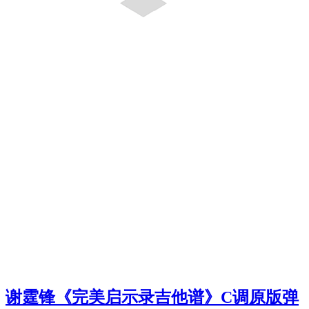
谢霆锋《完美启示录吉他谱》C调原版弹