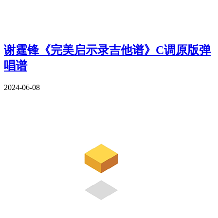
谢霆锋《完美启示录吉他谱》C调原版弹
唱谱
2024-06-08