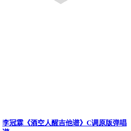
李冠霖《酒空人醒吉他谱》C调原版弹唱