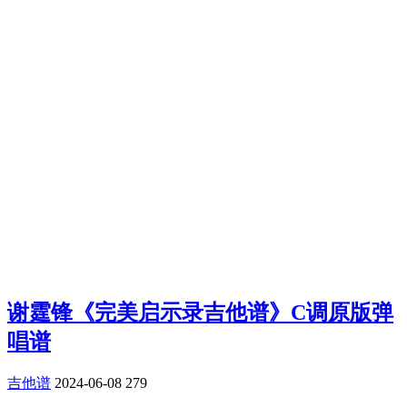
谢霆锋《完美启示录吉他谱》C调原版弹
唱谱
吉他谱
2024-06-08
279