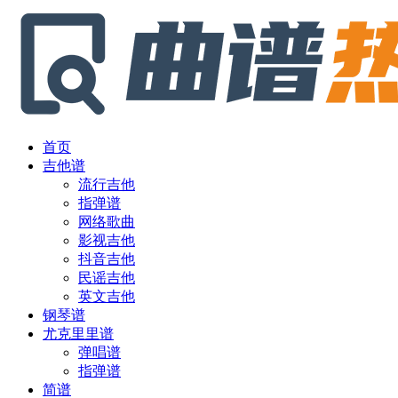
首页
吉他谱
流行吉他
指弹谱
网络歌曲
影视吉他
抖音吉他
民谣吉他
英文吉他
钢琴谱
尤克里里谱
弹唱谱
指弹谱
简谱