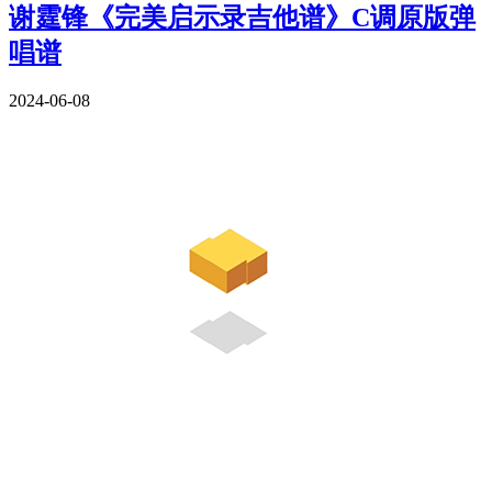
谢霆锋《完美启示录吉他谱》C调原版弹
唱谱
2024-06-08