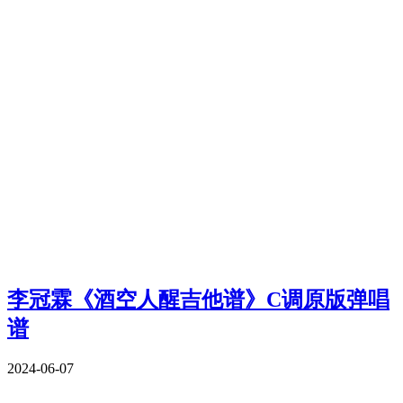
李冠霖《酒空人醒吉他谱》C调原版弹唱
谱
2024-06-07