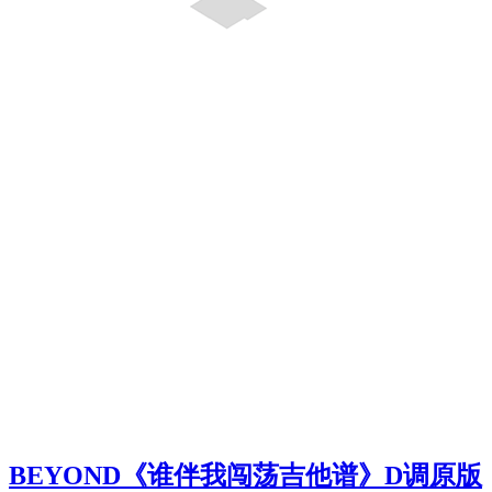
BEYOND《谁伴我闯荡吉他谱》D调原版