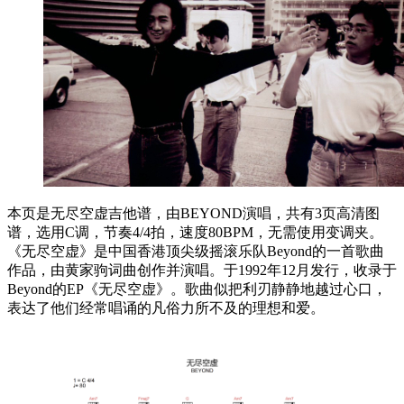
本页是无尽空虚吉他谱，由BEYOND演唱，共有3页高清图
谱，选用C调，节奏4/4拍，速度80BPM，无需使用变调夹。
《无尽空虚》是中国香港顶尖级摇滚乐队Beyond的一首歌曲
作品，由黄家驹词曲创作并演唱。于1992年12月发行，收录于
Beyond的EP《无尽空虚》。歌曲似把利刃静静地越过心口，
表达了他们经常唱诵的凡俗力所不及的理想和爱。