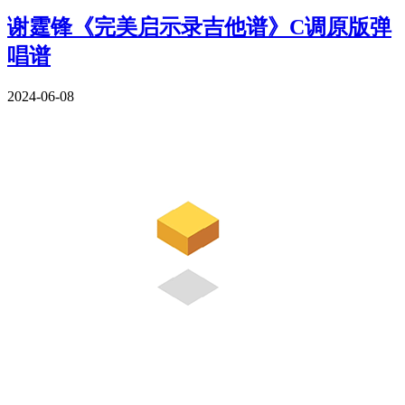
谢霆锋《完美启示录吉他谱》C调原版弹
唱谱
2024-06-08