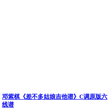
邓紫棋《差不多姑娘吉他谱》C调原版六
线谱