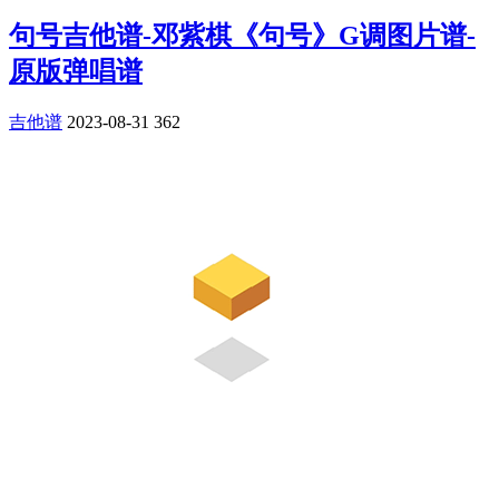
句号吉他谱-邓紫棋《句号》G调图片谱-
原版弹唱谱
吉他谱
2023-08-31
362