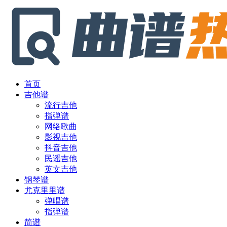
首页
吉他谱
流行吉他
指弹谱
网络歌曲
影视吉他
抖音吉他
民谣吉他
英文吉他
钢琴谱
尤克里里谱
弹唱谱
指弹谱
简谱