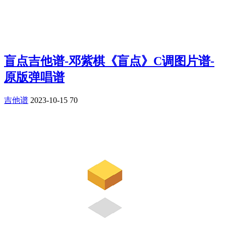
盲点吉他谱-邓紫棋《盲点》C调图片谱-
原版弹唱谱
吉他谱
2023-10-15
70