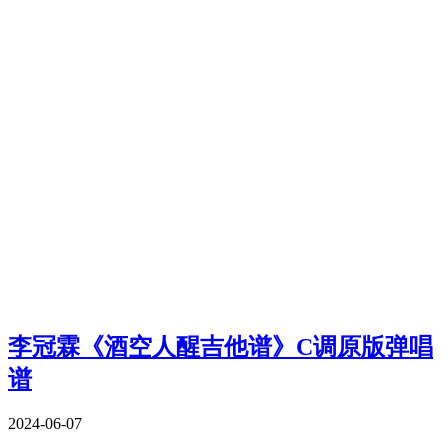
李冠霖《酒空人醒吉他谱》C调原版弹唱
谱
2024-06-07