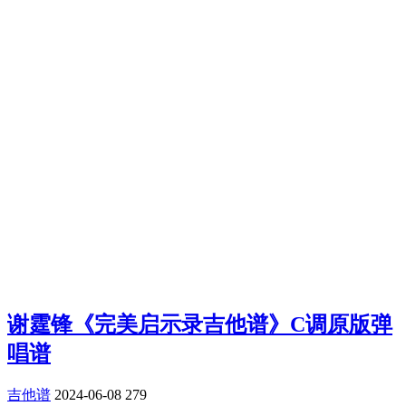
谢霆锋《完美启示录吉他谱》C调原版弹
唱谱
吉他谱
2024-06-08
279