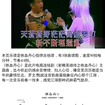
本页乐谱是铁血丹心指弹吉他谱，有3张曲谱图，速度90拍每
分钟，节奏4/4拍。
《铁血丹心》是此片电视连续剧《射雕英雄传之铁血丹心》主
题曲，迄今听起仍感余音缭绕、扣人心弦，嗓音里历历都是当
年的豪情壮志。罗文/甄妮这首歌曲最能象征内心那个江湖，
每一次音乐前奏一传来，感觉江湖那种武林霸气犹存。