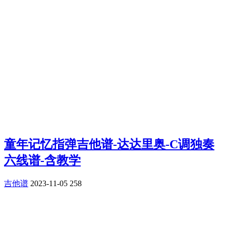
童年记忆指弹吉他谱-达达里奥-C调独奏
六线谱-含教学
吉他谱
2023-11-05
258