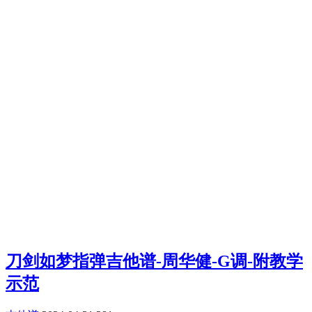
刀剑如梦指弹吉他谱-周华健-G调-附教学
示范