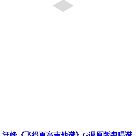
汪峰《飞得更高吉他谱》G调原版弹唱谱