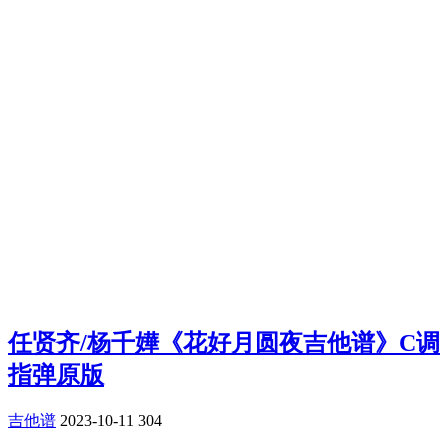
任贤齐/杨千嬅《花好月圆夜吉他谱》C调
指弹原版
吉他谱
2023-10-11
304