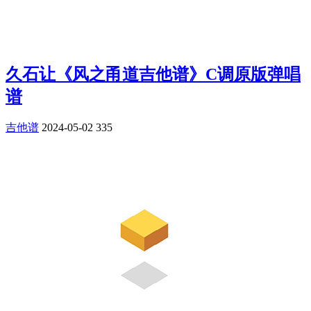
久石让《风之甬道吉他谱》C调原版弹唱
谱
吉他谱
2024-05-02
335