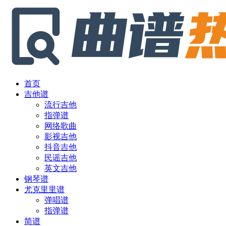
首页
吉他谱
流行吉他
指弹谱
网络歌曲
影视吉他
抖音吉他
民谣吉他
英文吉他
钢琴谱
尤克里里谱
弹唱谱
指弹谱
简谱