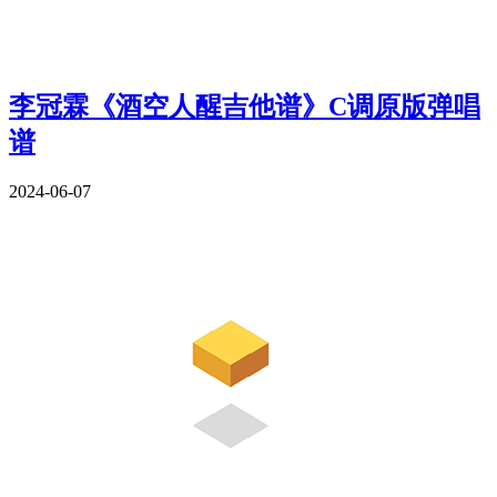
李冠霖《酒空人醒吉他谱》C调原版弹唱
谱
2024-06-07