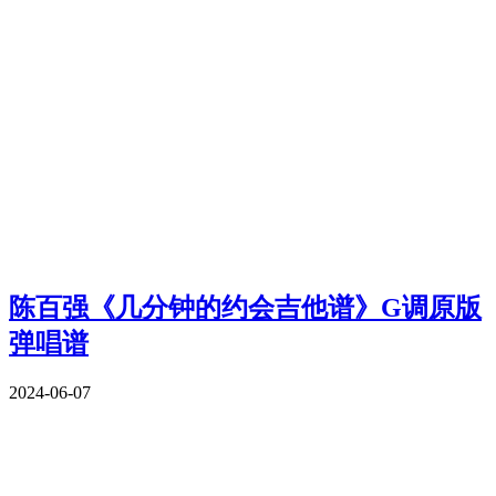
陈百强《几分钟的约会吉他谱》G调原版
弹唱谱
2024-06-07