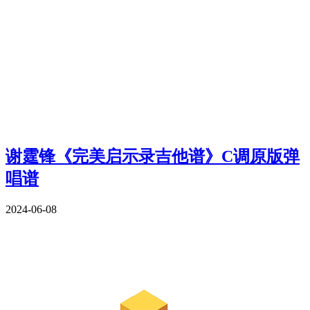
谢霆锋《完美启示录吉他谱》C调原版弹
唱谱
2024-06-08