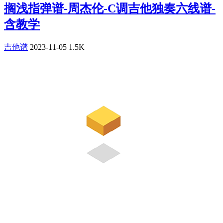
搁浅指弹谱-周杰伦-C调吉他独奏六线谱-
含教学
吉他谱
2023-11-05
1.5K