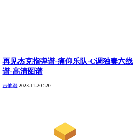
再见杰克指弹谱-痛仰乐队-C调独奏六线
谱-高清图谱
吉他谱
2023-11-20
520