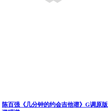
陈百强《几分钟的约会吉他谱》G调原版