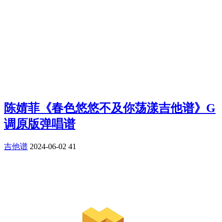
陈婧菲《春色悠悠不及你荡漾吉他谱》G
调原版弹唱谱
吉他谱
2024-06-02
41