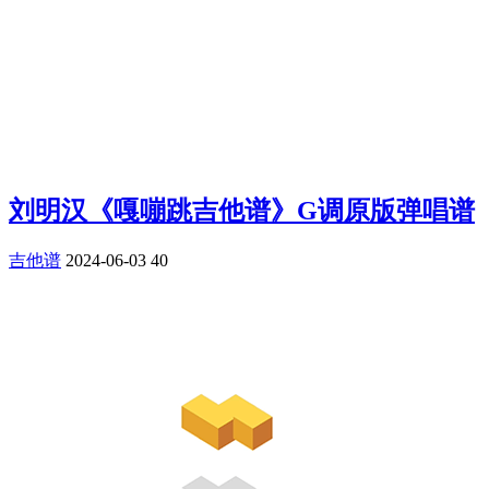
刘明汉《嘎嘣跳吉他谱》G调原版弹唱谱
吉他谱
2024-06-03
40