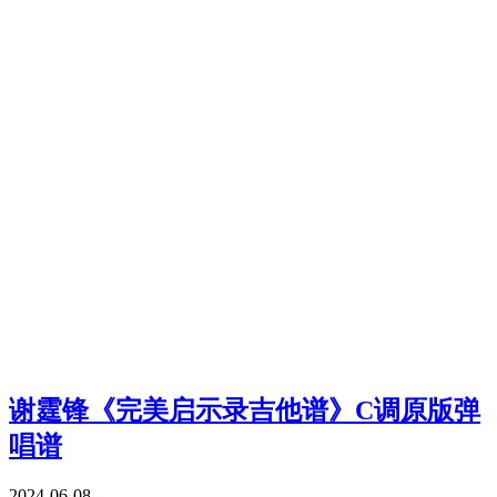
谢霆锋《完美启示录吉他谱》C调原版弹
唱谱
2024-06-08