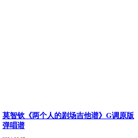
莫智钦《两个人的剧场吉他谱》G调原版
弹唱谱