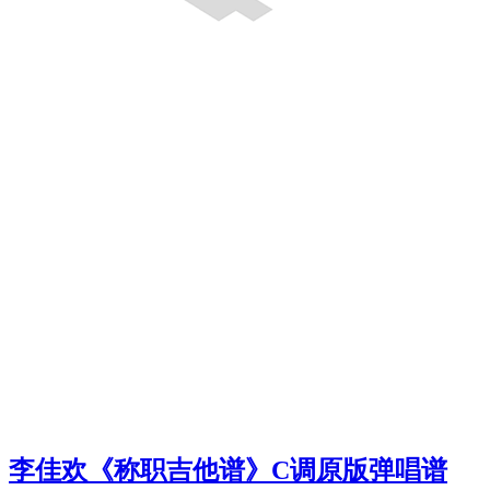
李佳欢《称职吉他谱》C调原版弹唱谱