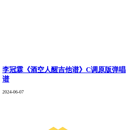
李冠霖《酒空人醒吉他谱》C调原版弹唱
谱
2024-06-07