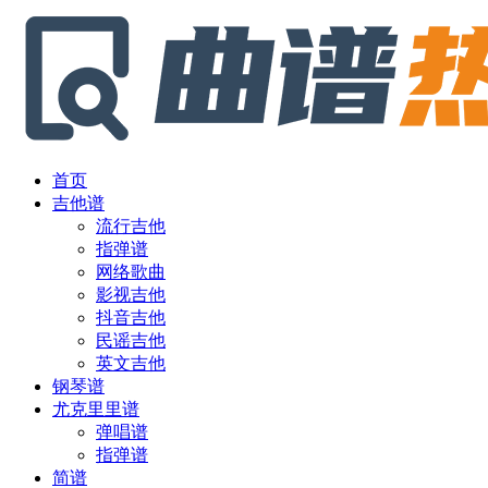
首页
吉他谱
流行吉他
指弹谱
网络歌曲
影视吉他
抖音吉他
民谣吉他
英文吉他
钢琴谱
尤克里里谱
弹唱谱
指弹谱
简谱