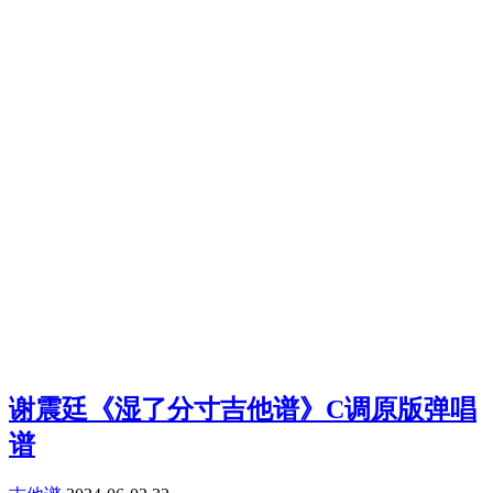
谢震廷《湿了分寸吉他谱》C调原版弹唱
谱