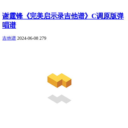
谢霆锋《完美启示录吉他谱》C调原版弹
唱谱
吉他谱
2024-06-08
279