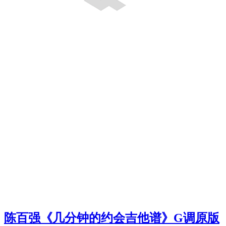
陈百强《几分钟的约会吉他谱》G调原版