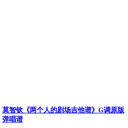
莫智钦《两个人的剧场吉他谱》G调原版
弹唱谱