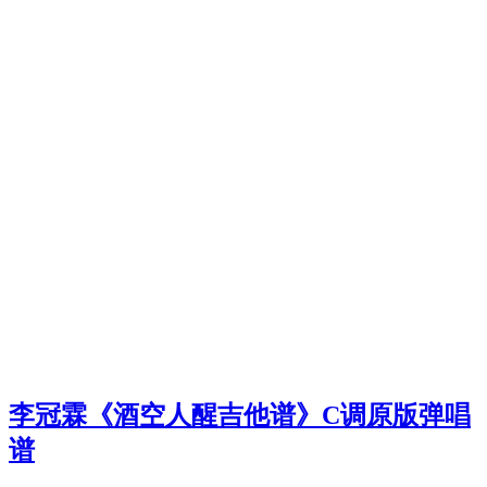
李冠霖《酒空人醒吉他谱》C调原版弹唱
谱