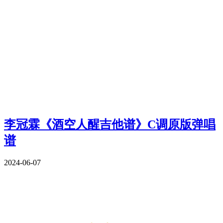
李冠霖《酒空人醒吉他谱》C调原版弹唱
谱
2024-06-07