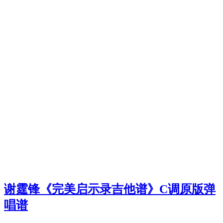
谢霆锋《完美启示录吉他谱》C调原版弹
唱谱