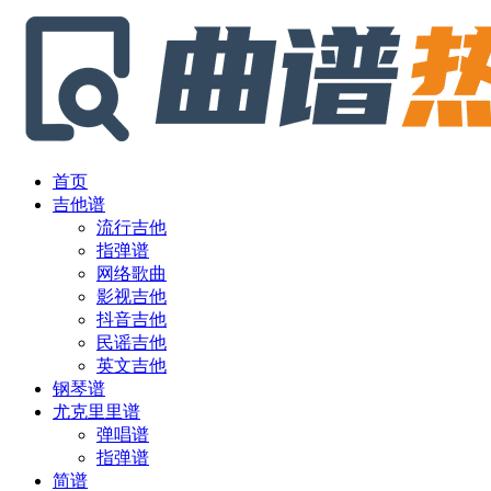
首页
吉他谱
流行吉他
指弹谱
网络歌曲
影视吉他
抖音吉他
民谣吉他
英文吉他
钢琴谱
尤克里里谱
弹唱谱
指弹谱
简谱