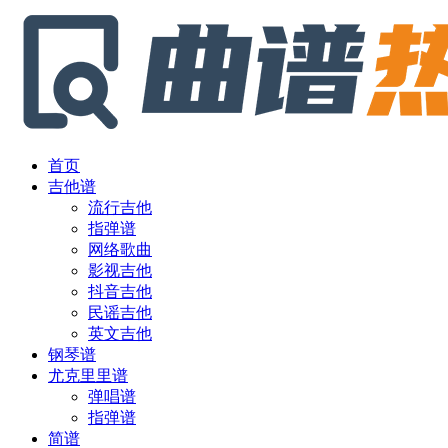
首页
吉他谱
流行吉他
指弹谱
网络歌曲
影视吉他
抖音吉他
民谣吉他
英文吉他
钢琴谱
尤克里里谱
弹唱谱
指弹谱
简谱